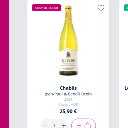
COUP DE COEUR
aj 50
Chablis
L
Jean-Paul & Benoît Droin
2024
Chablis AOP
25,90 €