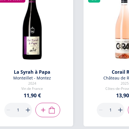
La Syrah à Papa
Corail 
Monteillet - Montez
Château de R
2024
2025
Vin de France
Côtes-de-Pro
11,90 €
13,90
AJOUTER AU PANIER