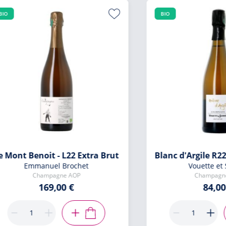
BIO
BIO
e Mont Benoit - L22 Extra Brut
Blanc d'Argile R2
Emmanuel Brochet
Vouette et
Champagne AOP
Champagn
169,00 €
84,00
AJOUTER AU PANIER