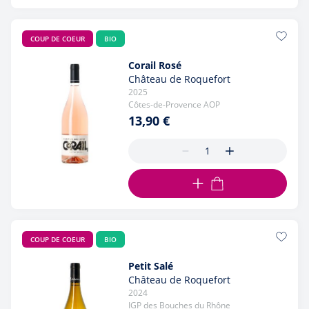
COUP DE COEUR
BIO
Corail Rosé
Château de Roquefort
2025
Côtes-de-Provence AOP
13,90 €
AJOUTER AU PANIER
COUP DE COEUR
BIO
Petit Salé
Château de Roquefort
2024
IGP des Bouches du Rhône