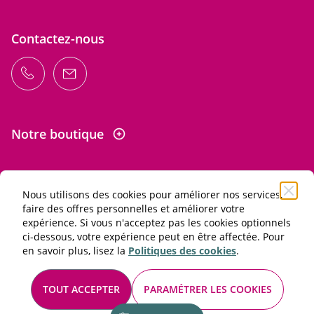
Contactez-nous
Notre boutique
Nous utilisons des cookies pour améliorer nos services,
Informations
faire des offres personnelles et améliorer votre
expérience. Si vous n'acceptez pas les cookies optionnels
ci-dessous, votre expérience peut en être affectée. Pour
L'abus d'alcool est dangereux pour la santé. À consommer
en savoir plus, lisez la
Politiques des cookies
.
avec modération.
Conditions générales de vente et d'utilisation
TOUT ACCEPTER
PARAMÉTRER LES COOKIES
Mentions légales
© 2026 Les Passionnés du vin. Tous droits réservés