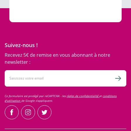
Suivez-nous !
Recevez 5€ de remise en vous abonnant à notre
newsletter :
Adresse email
Inscri
Ce formulaire est protégé par reCAPTCHA - les
règles de confidentialité
et
conditions
d'utilisation
de Google s'appliquent.
facebook
instagram
twitter