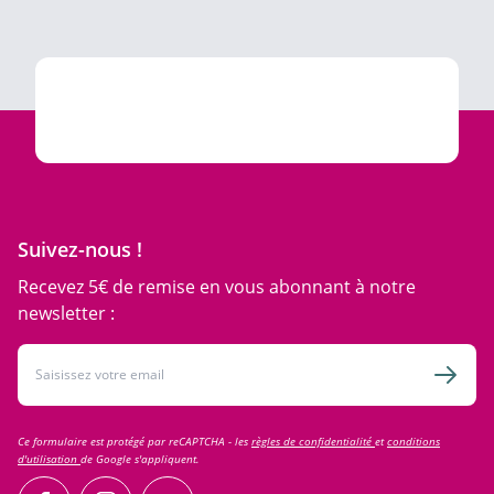
Suivez-nous !
Recevez 5€ de remise en vous abonnant à notre
newsletter :
Adresse email
Inscri
Ce formulaire est protégé par reCAPTCHA - les
règles de confidentialité
et
conditions
d'utilisation
de Google s'appliquent.