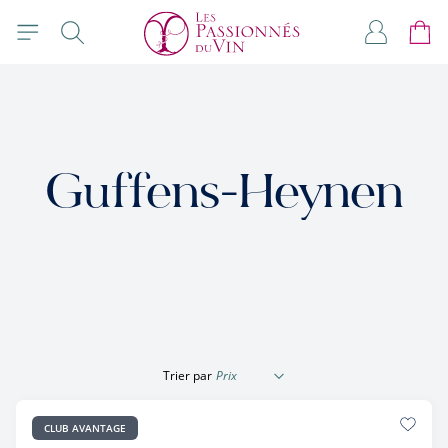
Allez au contenu
Rechercher
Mon com
Panie
Guffens-Heynen
Trier par
CLUB AVANTAGE