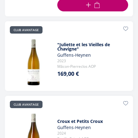
AJOUTER AU PANIER
CLUB AVANTAGE
"Juliette et les Vieilles de
Chavigne"
Guffens-Heynen
2023
Mâcon-Pierreclos AOP
169,00 €
CLUB AVANTAGE
Croux et Petits Croux
Guffens-Heynen
2024