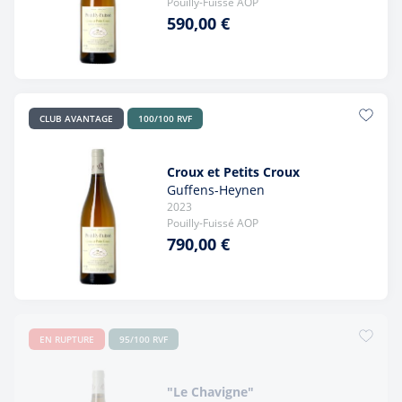
Pouilly-Fuissé AOP
590,00 €
CLUB AVANTAGE
100/100 RVF
Croux et Petits Croux
Guffens-Heynen
2023
Pouilly-Fuissé AOP
790,00 €
EN RUPTURE
95/100 RVF
"Le Chavigne"