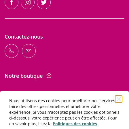
facebook
instagram
twitter
Contactez-nous
Notre boutique
Nous utilisons des cookies pour améliorer nos services,
Informations
faire des offres personnelles et améliorer votre
expérience. Si vous n'acceptez pas les cookies optionnels
ci-dessous, votre expérience peut en être affectée. Pour
L'abus d'alcool est dangereux pour la santé. À consommer
en savoir plus, lisez la
Politiques des cookies
.
avec modération.