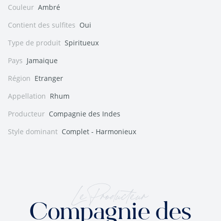
Couleur
Ambré
Contient des sulfites
Oui
Type de produit
Spiritueux
Pays
Jamaique
Région
Etranger
Appellation
Rhum
Producteur
Compagnie des Indes
Style dominant
Complet - Harmonieux
Le Producteur
Compagnie des