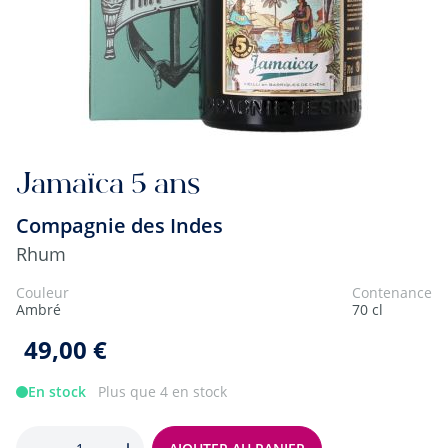
Jamaïca 5 ans
Compagnie des Indes
Rhum
Couleur
Contenance
Ambré
70 cl
49,00 €
En stock
Plus que 4 en stock
Quantité