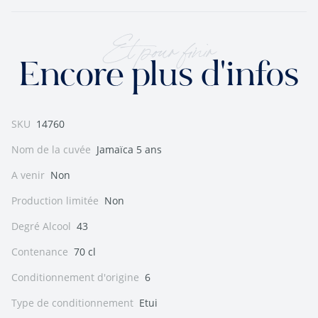
Et pour finir
Encore plus d'infos
SKU
14760
Nom de la cuvée
Jamaïca 5 ans
A venir
Non
Production limitée
Non
Degré Alcool
43
Contenance
70 cl
Conditionnement d'origine
6
Type de conditionnement
Etui