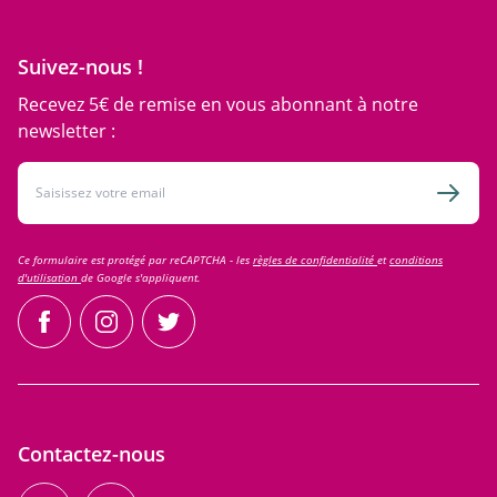
Suivez-nous !
Recevez 5€ de remise en vous abonnant à notre
newsletter :
Adresse email
Inscri
Ce formulaire est protégé par reCAPTCHA - les
règles de confidentialité
et
conditions
d'utilisation
de Google s'appliquent.
facebook
instagram
twitter
Contactez-nous