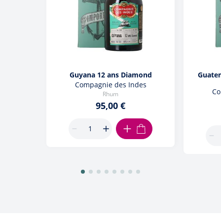
Guyana 12 ans Diamond
Guatem
Compagnie des Indes
Co
Rhum
95,00 €
AJOUTER AU PANIER