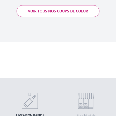
VOIR TOUS NOS COUPS DE COEUR
Jamaïca 5 ans - Compagnie des Indes
- Rhum
Quantité
AJOUTER AU PANIER
LIVRAISON RAPIDE
Possibilité de