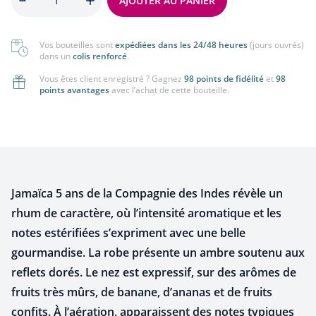
AJOUTER AU PANIER
Vos bouteilles sont
expédiées dans les 24/48 heures
(jours ouvrés)
dans un
colis renforcé
.
Vous êtes client enregistré ? Gagnez
98 points de fidélité
et
98
points avantages
avec l’achat de cette bouteille.
Jamaïca 5 ans de la Compagnie des Indes révèle un
rhum de caractère, où l’intensité aromatique et les
notes estérifiées s’expriment avec une belle
gourmandise. La robe présente un ambre soutenu aux
reflets dorés. Le nez est expressif, sur des arômes de
fruits très mûrs, de banane, d’ananas et de fruits
confits. À l’aération, apparaissent des notes typiques