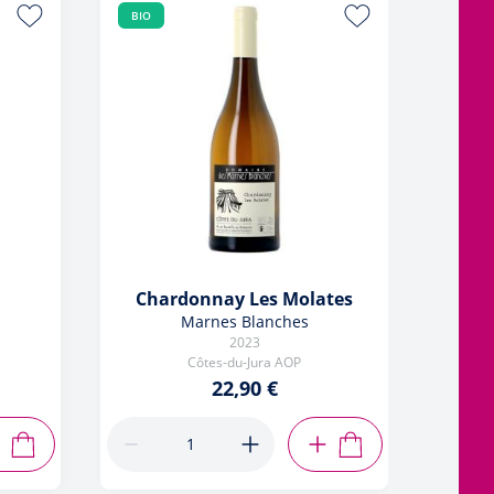
BIO
BIO
Chardonnay Les Molates
Marnes Blanches
2023
Côtes-du-Jura AOP
22,90 €
AJOUTER AU PANIER
AJOUTER AU PANIER