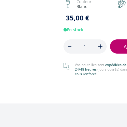
Couleur
nger
Tout voir
Blanc
 voir
35,00 €
En stock
Quantité
A
Vos bouteilles sont
expédiées da
24/48 heures
(jours ouvrés) dan
colis renforcé
.