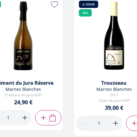
A VENIR
BIO
émant du Jura Réserve
Trousseau
Marnes Blanches
Marnes Blanches
Crémant-du-Jura AOP
2017
Côtes-du-Jura AOP
24,90 €
39,00 €
AJOUTER AU PANIER
R