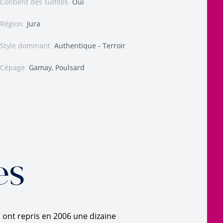
Contient des sulfites
Oui
Région
Jura
Style dominant
Authentique - Terroir
Cépage
Gamay, Poulsard
es
 ont repris en 2006 une dizaine