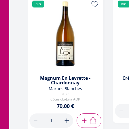
BIO
BIO
Magnum En Levrette -
Cr
Chardonnay
Marnes Blanches
2023
Côtes-du-Jura AOP
79,00 €
AJOUTER AU PANIE