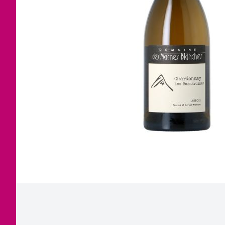
Corse
Etra
Jura
Tout
Languedoc