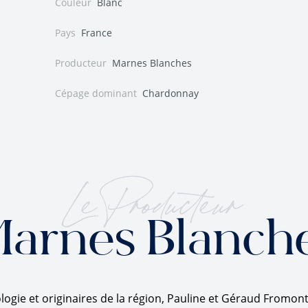
Couleur
Blanc
Pays
France
Producteur
Marnes Blanches
Cépage dominant
Chardonnay
Le Producteur
arnes Blanch
ogie et originaires de la région, Pauline et Géraud Fromont