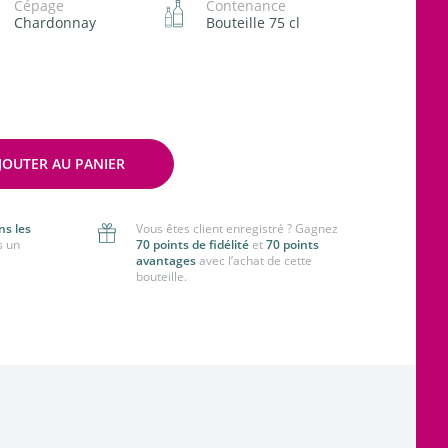
Cépage
Contenance
Chardonnay
Bouteille 75 cl
JOUTER AU PANIER
ns les
Vous êtes client enregistré ? Gagnez
s un
70 points de fidélité
et
70 points
avantages
avec l’achat de cette
bouteille.