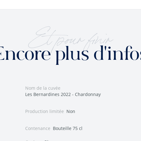
Et pour finir
Encore plus d'info
Nom de la cuvée
Les Bernardines 2022 - Chardonnay
Production limitée
Non
Contenance
Bouteille 75 cl