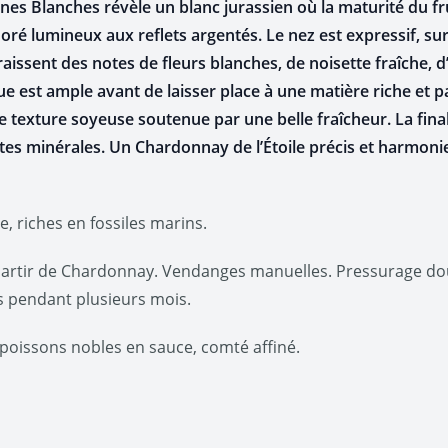
 Blanches révèle un blanc jurassien où la maturité du frui
oré lumineux aux reflets argentés. Le nez est expressif, 
raissent des notes de fleurs blanches, de noisette fraîche
e est ample avant de laisser place à une matière riche et p
exture soyeuse soutenue par une belle fraîcheur. La finale 
notes minérales. Un Chardonnay de l’Étoile précis et harmoni
e, riches en fossiles marins.
partir de Chardonnay. Vendanges manuelles. Pressurage dou
ts pendant plusieurs mois.
, poissons nobles en sauce, comté affiné.