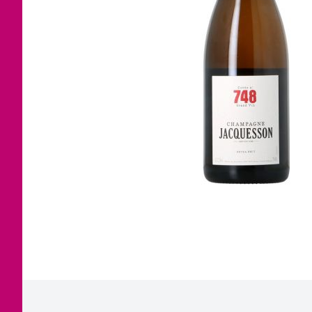
Corse
Etra
Jura
Tout
Languedoc