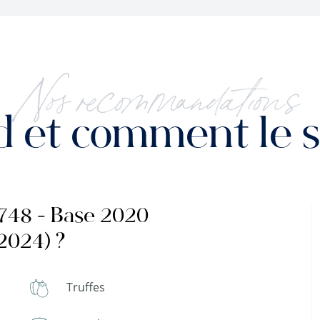
Nos recommandations
 et comment le se
°748 - Base 2020
024) ?
Truffes