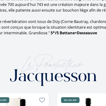
vée 700 aujourd'hui 743 est une création majeure dans la g
ices, elle patiente aussi ensuite sur bouchon liège afin de 
ime réverbération sont issus de Dizy (Corne-Bautray, chardonn
sont conçus que lorsque la situation identitaire est optimale
ur interminable. Grandiose."
5*/5 Bettane+Desseauve
Le Producteur
Jacquesson
0 RVF
96/100 RVF