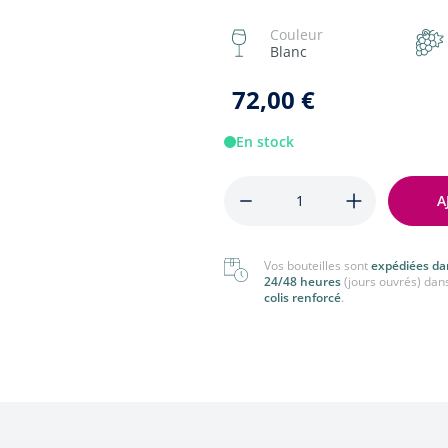
nger
Tout voir
Couleur
 voir
Blanc
72,00 €
En stock
Quantité
A
Vos bouteilles sont
expédiées da
24/48 heures
(jours ouvrés) dan
colis renforcé
.