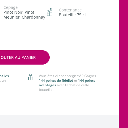
Cépage
Contenance
Pinot Noir, Pinot
Bouteille 75 cl
Meunier, Chardonnay
JOUTER AU PANIER
ns les
Vous êtes client enregistré ? Gagnez
s un
144 points de fidélité
et
144 points
avantages
avec l’achat de cette
bouteille.