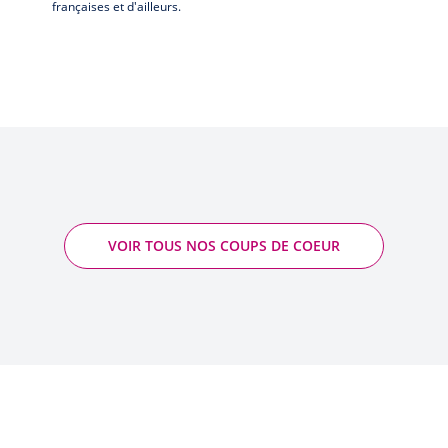
françaises et d'ailleurs.
VOIR TOUS NOS COUPS DE COEUR
Brisefer - Réserve Perpétuelle (Dégorgement
Avril 2025) - Dehours & Fils
- Champagne AOP