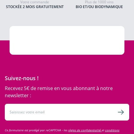
Votre commande
Plus de 1000 vins
STOCKÉE 2 MOIS GRATUITEMENT
BIO ET/OU BIODYNAMIQUE
Suivez-nous !
Recevez 5€ de remise en vous abonnant à notre
newsletter :
Adresse email
Inscri
Ce formulaire est protégé par reCAPTCHA - les
règles de confidentialité
et
conditions