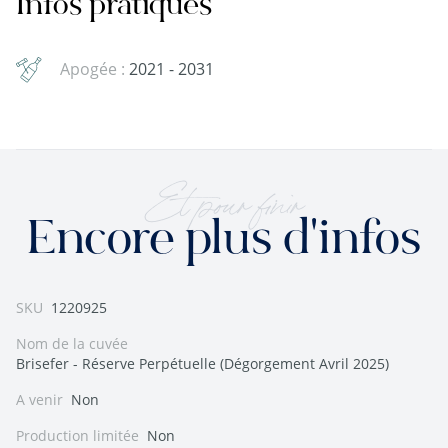
Infos pratiques
Apogée :
2021 - 2031
Et pour finir
Encore plus d'infos
SKU
1220925
Nom de la cuvée
Brisefer - Réserve Perpétuelle (Dégorgement Avril 2025)
A venir
Non
Production limitée
Non