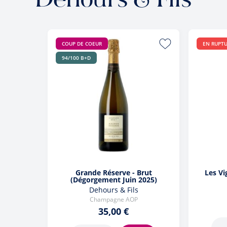
Dehours & Fils
COUP DE COEUR
EN RUPT
94/100 B+D
Grande Réserve - Brut
Les Vi
(Dégorgement Juin 2025)
Dehours & Fils
Champagne AOP
35,00 €