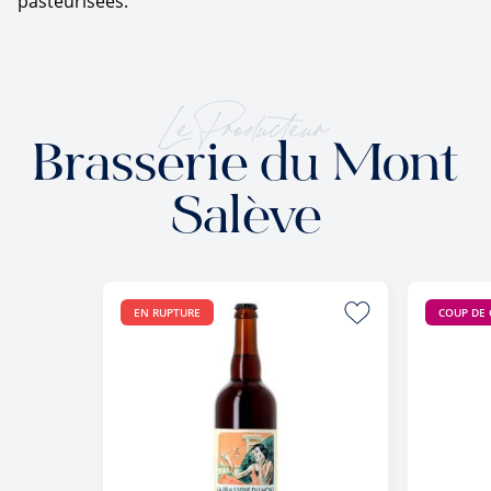
pasteurisées.
Le Producteur
Brasserie du Mont
Salève
EN RUPTURE
COUP DE