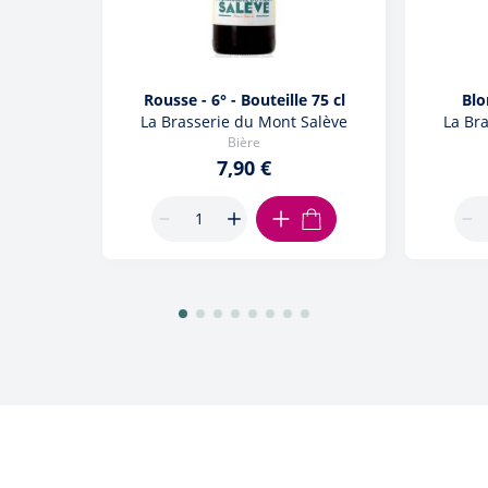
Rousse - 6° - Bouteille 75 cl
Blo
La Brasserie du Mont Salève
La Br
Bière
7,90 €
AJOUTER AU PANIER