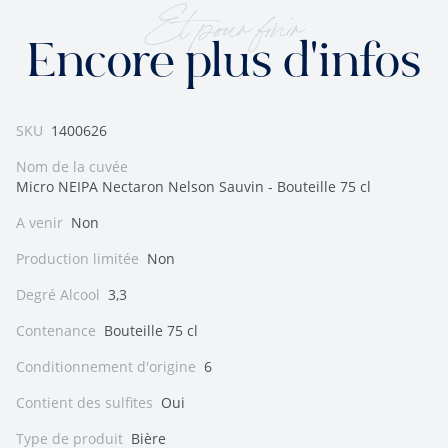
Et pour finir
Encore plus d'infos
SKU
1400626
Nom de la cuvée
Micro NEIPA Nectaron Nelson Sauvin - Bouteille 75 cl
A venir
Non
Production limitée
Non
Degré Alcool
3,3
Contenance
Bouteille 75 cl
Conditionnement d'origine
6
Contient des sulfites
Oui
Type de produit
Bière