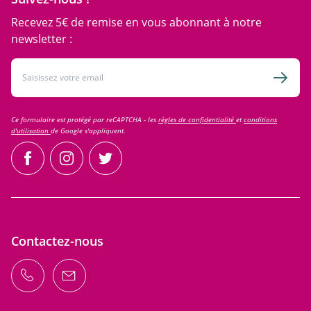
Recevez 5€ de remise en vous abonnant à notre
newsletter :
Adresse email
Inscri
Ce formulaire est protégé par reCAPTCHA - les
règles de confidentialité
et
conditions
d'utilisation
de Google s'appliquent.
facebook
instagram
twitter
Contactez-nous