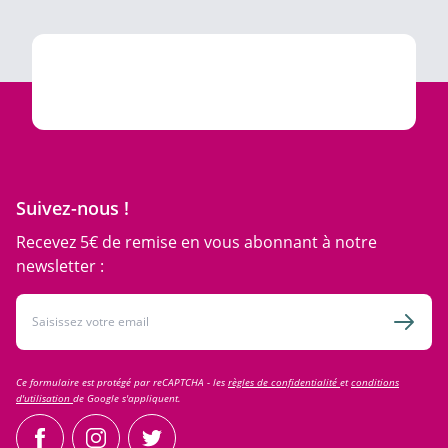
Suivez-nous !
Recevez 5€ de remise en vous abonnant à notre
newsletter :
Adresse email
Inscri
Ce formulaire est protégé par reCAPTCHA - les
règles de confidentialité
et
conditions
d'utilisation
de Google s'appliquent.