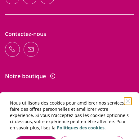
facebook
instagram
twitter
Contactez-nous
Notre boutique
Nous utilisons des cookies pour améliorer nos services,
Informations
faire des offres personnelles et améliorer votre
expérience. Si vous n'acceptez pas les cookies optionnels
ci-dessous, votre expérience peut en être affectée. Pour
L'abus d'alcool est dangereux pour la santé. À consommer
en savoir plus, lisez la
Politiques des cookies
.
avec modération.