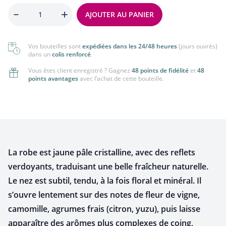
Quantité
AJOUTER AU PANIER
Vos bouteilles sont
expédiées dans les 24/48 heures
(jours ouvrés)
dans un
colis renforcé
.
Vous êtes client enregistré ? Gagnez
48 points de fidélité
et
48
points avantages
avec l’achat de cette bouteille.
La robe est jaune pâle cristalline, avec des reflets
verdoyants, traduisant une belle fraîcheur naturelle.
Le nez est subtil, tendu, à la fois floral et minéral. Il
s’ouvre lentement sur des notes de fleur de vigne,
camomille, agrumes frais (citron, yuzu), puis laisse
apparaître des arômes plus complexes de coing,