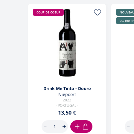
COUP DE COEUR
NOUVEA
96/100 P
Drink Me Tinto - Douro
Niepoort
2022
- PORTUGAL -
13,50 €
AJOUTER AU PANIER