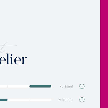
t
elier
Puissant
Moelleux