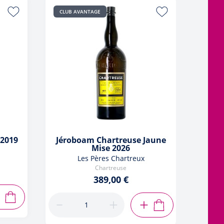
CLUB AVANTAGE
CLUB 
 2019
Jéroboam Chartreuse Jaune
Jéro
Mise 2026
Les Pères Chartreux
Chartreuse
389,00 €
AJOUTER AU PANIER
AJOUTER AU PANIER