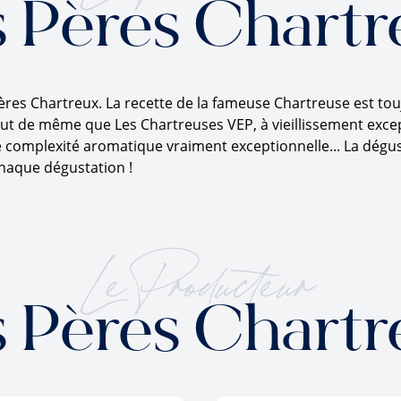
s Pères Chartr
res Chartreux. La recette de la fameuse Chartreuse est tou
out de même que Les Chartreuses VEP, à vieillissement exce
e complexité aromatique vraiment exceptionnelle... La dégus
haque dégustation !
Le Producteur
s Pères Chartr