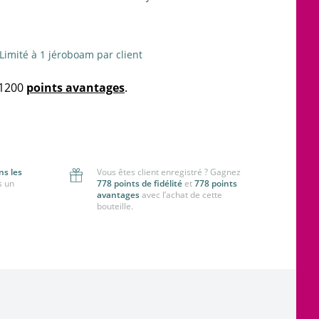
Limité à 1 jéroboam par client
 1200
points avantages
.
ns les
Vous êtes client enregistré ? Gagnez
s un
778 points de fidélité
et
778 points
avantages
avec l’achat de cette
bouteille.