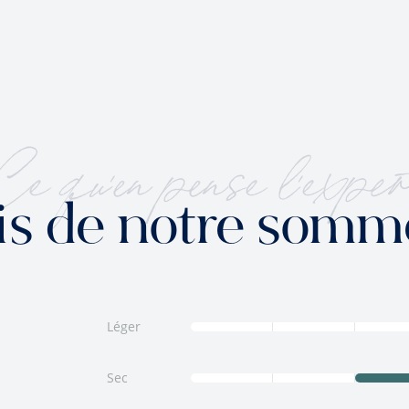
Ce qu'en pense l'exper
is de notre somm
Léger
Sec