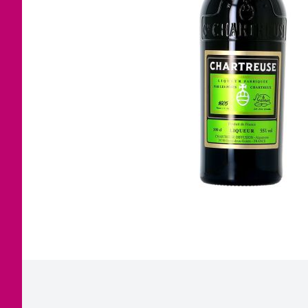
Corse
Etra
Jura
Tout
Languedoc