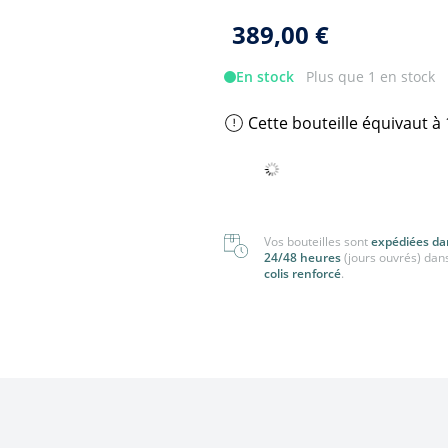
nger
Tout voir
389,00 €
 voir
En stock
Plus que 1 en stock
Cette bouteille équivaut à
Vos bouteilles sont
expédiées da
24/48 heures
(jours ouvrés) dan
colis renforcé
.