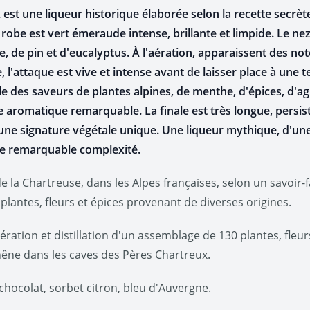
est une liqueur historique élaborée selon la recette secrèt
a robe est vert émeraude intense, brillante et limpide. Le ne
 de pin et d'eucalyptus. À l'aération, apparaissent des notes
, l'attaque est vive et intense avant de laisser place à une
le des saveurs de plantes alpines, de menthe, d'épices, d'a
 aromatique remarquable. La finale est très longue, persis
t une signature végétale unique. Une liqueur mythique, d'une
ne remarquable complexité.
 la Chartreuse, dans les Alpes françaises, selon un savoir-
e plantes, fleurs et épices provenant de diverses origines.
ation et distillation d'un assemblage de 130 plantes, fleurs
hêne dans les caves des Pères Chartreux.
hocolat, sorbet citron, bleu d'Auvergne.