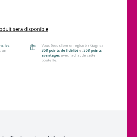
oduit sera disponible
ns les
Vous êtes client enregistré ? Gagnez
s un
358 points de fidélité
et
358 points
avantages
avec l’achat de cette
bouteille.