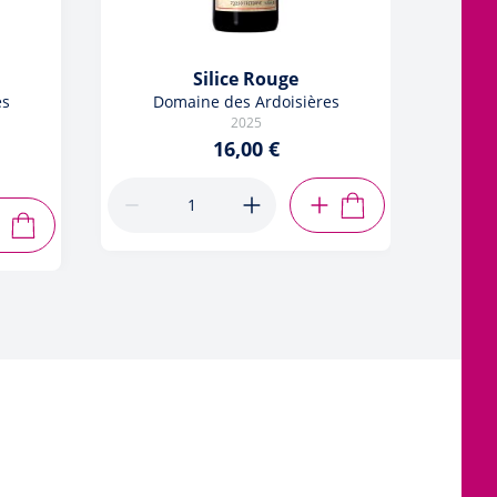
Silice Rouge
es
Domaine des Ardoisières
D
2025
16,00 €
AJOUTER AU PANIER
AJOUTER AU PANIER