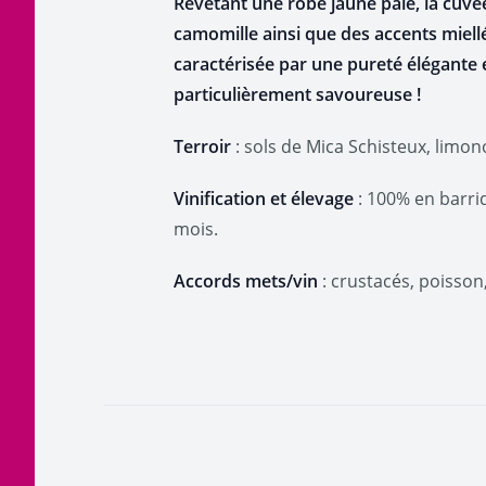
Revêtant une robe jaune pâle, la cuvée
camomille ainsi que des accents miell
caractérisée par une pureté élégante e
particulièrement savoureuse !
Terroir
: sols de Mica Schisteux, limo
Vinification et élevage
: 100% en barriq
mois.
Accords mets/vin
: crustacés, poisson