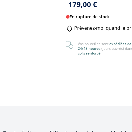
179,00 €
nger
Tout voir
 voir
En rupture de stock
Prévenez-moi quand le pr
Vos bouteilles sont
expédiées da
24/48 heures
(jours ouvrés) dan
colis renforcé
.