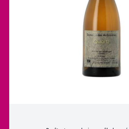
Corse
Etra
Jura
Tout
Languedoc