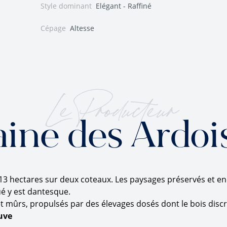
Style dominant
Elégant - Raffiné
Cépage
Altesse
Le Producteur
ine des Ardois
3 hectares sur deux coteaux. Les paysages préservés et enca
tué y est dantesque.
et mûrs, propulsés par des élevages dosés dont le bois disc
uve