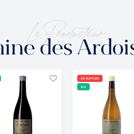
Le Producteur
ine des Ardois
EN RUPTURE
BIO