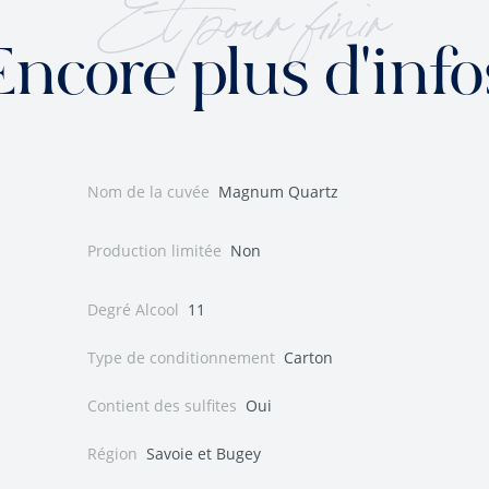
Et pour finir
Encore plus d'info
Nom de la cuvée
Magnum Quartz
Production limitée
Non
Degré Alcool
11
Type de conditionnement
Carton
Contient des sulfites
Oui
Région
Savoie et Bugey