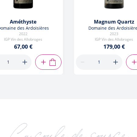
Améthyste
Magnum Quartz
omaine des Ardoisières
Domaine des Ardoisièr
2022
2023
IGP Vin des Allobroges
IGP Vin des Allobroges
67,00 €
179,00 €
R
AJOUTER AU PANIER
Ça coule de source