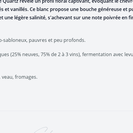
 Quartz révèle un profil floral captivant, évoquant le chèvre
és et vanillés. Ce blanc propose une bouche généreuse et pu
t une légère salinité, s'achevant sur une note poivrée en f
no-sabloneux, pauvres et peu profonds.
ues (25% neuves, 75% de 2 à 3 vins), fermentation avec levu
, veau, fromages.