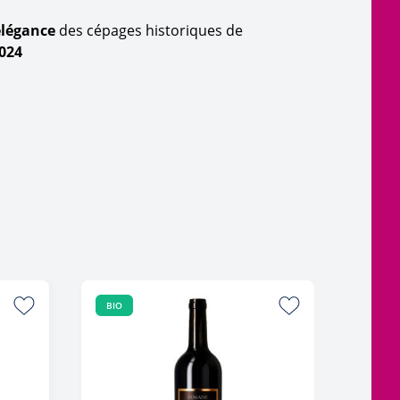
'élégance
des cépages historiques de
024
BIO
BIO