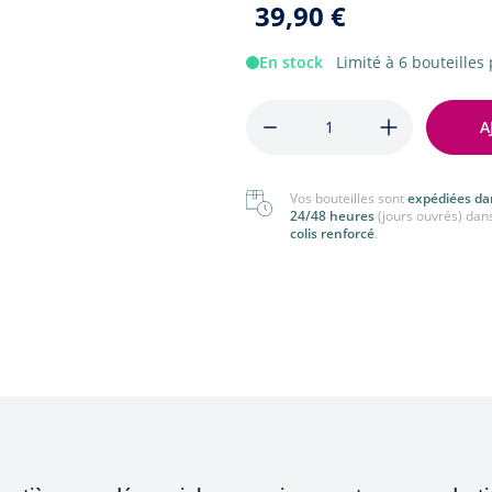
39,90 €
nger
Tout voir
 voir
En stock
Limité à 6 bouteilles 
Quantité
A
Vos bouteilles sont
expédiées da
24/48 heures
(jours ouvrés) dan
colis renforcé
.