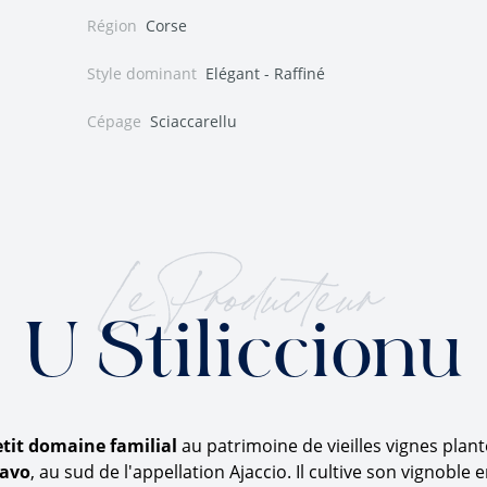
Région
Corse
Style dominant
Elégant - Raffiné
Cépage
Sciaccarellu
Le Producteur
U Stiliccionu
tit domaine familial
au patrimoine de vieilles vignes plan
ravo
, au sud de l'appellation Ajaccio. Il cultive son vignoble 