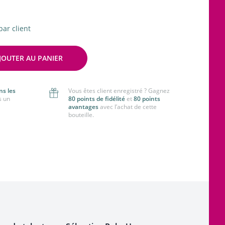
par client
JOUTER AU PANIER
ns les
Vous êtes client enregistré ? Gagnez
s un
80 points de fidélité
et
80 points
avantages
avec l’achat de cette
bouteille.