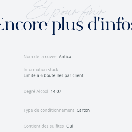
Et pour finir
Encore plus d'info
Nom de la cuvée
Antica
Information stock
Limité à 6 bouteilles par client
Degré Alcool
14.07
Type de conditionnement
Carton
Contient des sulfites
Oui