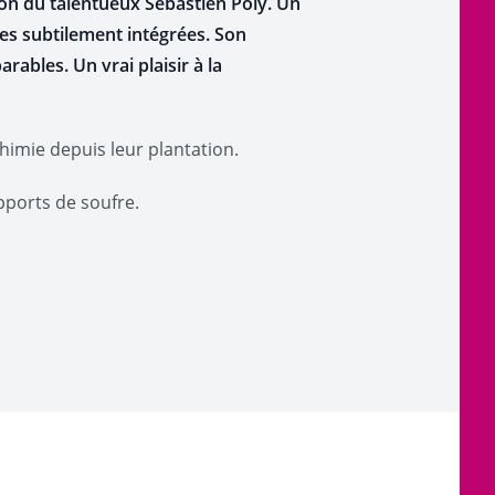
on du talentueux Sébastien Poly. Un
ces subtilement intégrées. Son
ables. Un vrai plaisir à la
chimie depuis leur plantation.
pports de soufre.