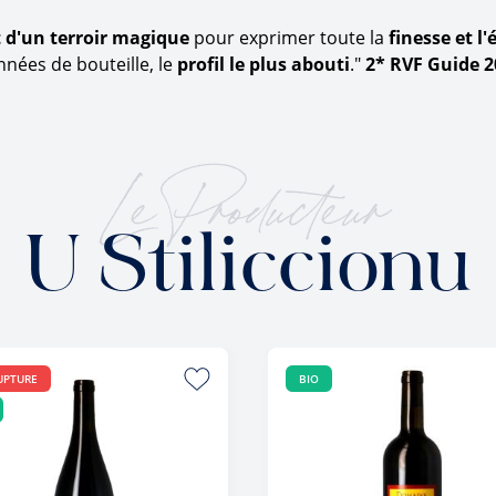
t d'un terroir magique
pour exprimer toute la
finesse et l
nnées de bouteille, le
profil le plus abouti
."
2* RVF Guide 2
Le Producteur
U Stiliccionu
UPTURE
BIO