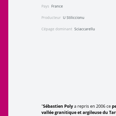
Pays
France
Producteur
U Stiliccionu
Cépage dominant
Sciaccarellu
"
Sébastien Poly
a repris en 2006 ce
pe
vallée granitique et argileuse du Ta