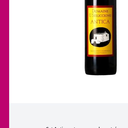
Corse
Etra
Jura
Tout
Languedoc