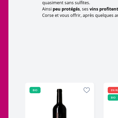
quasiment sans sulfites.
Ainsi
peu protégés
, ses
vins profiten
Corse et vous offrir, après quelques a
BIO
EN R
BIO