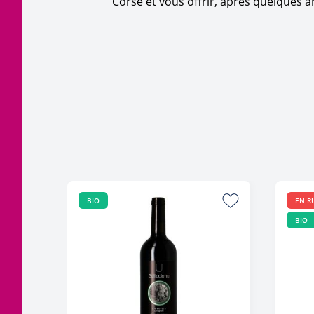
Corse et vous offrir, après quelques a
BIO
EN R
BIO