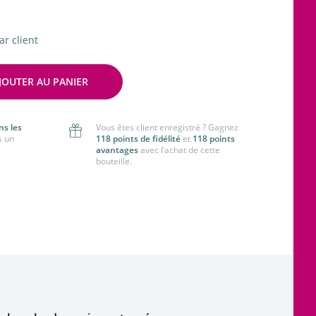
ar client
JOUTER AU PANIER
ns les
Vous êtes client enregistré ? Gagnez
s un
118 points de fidélité
et
118 points
avantages
avec l’achat de cette
bouteille.