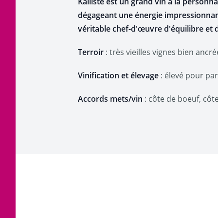
Kalliste est un grand vin à la personn
dégageant une énergie impressionnant
véritable chef-d'œuvre d'équilibre et 
Terroir
: très vieilles vignes bien ancr
Vinification et élevage
: élevé pour par
Accords mets/vin
: côte de boeuf, côte