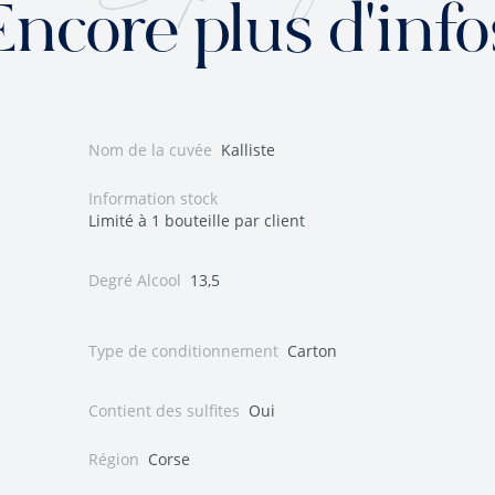
Encore plus d'info
Nom de la cuvée
Kalliste
Information stock
Limité à 1 bouteille par client
Degré Alcool
13,5
Type de conditionnement
Carton
Contient des sulfites
Oui
Région
Corse