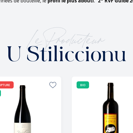
nnées de bouteille, le
profil le plus abouti
."
2* RVF Guide 2
Le Producteur
U Stiliccionu
UPTURE
BIO