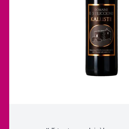
Corse
Etra
Jura
Tout
Languedoc