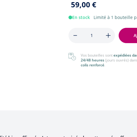
59,00 €
nger
Tout voir
 voir
En stock
Limité à 1 bouteille p
Quantité
A
Vos bouteilles sont
expédiées da
24/48 heures
(jours ouvrés) dan
colis renforcé
.