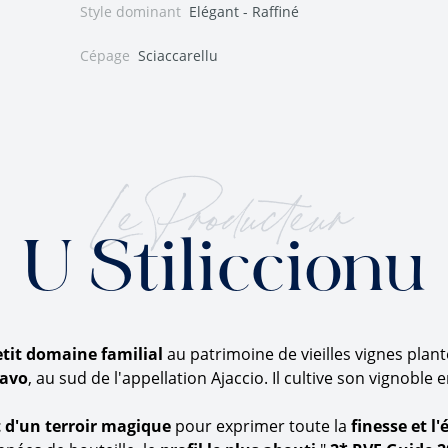
Style dominant
Elégant - Raffiné
Cépage
Sciaccarellu
Le Producteur
U Stiliccionu
tit domaine familial
au patrimoine de vieilles vignes plan
ravo
, au sud de l'appellation Ajaccio. Il cultive son vignoble 
t d'un terroir magique
pour exprimer toute la
finesse et l