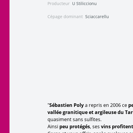
Producteur
U Stiliccionu
Cépage dominant
Sciaccarellu
"
Sébastien Poly
a repris en 2006 ce
pe
vallée granitique et argileuse du Ta
quasiment sans sulfites.
Ainsi
peu protégés
, ses
vins profiten