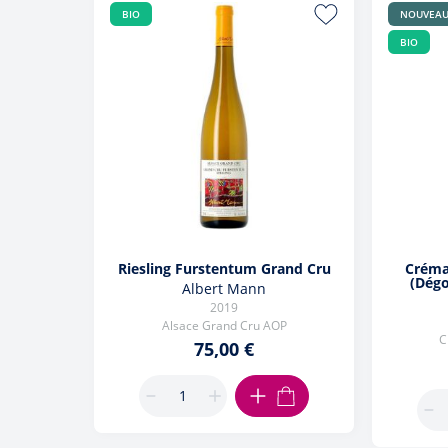
BIO
NOUVEA
BIO
Riesling Furstentum Grand Cru
Créman
(Dégo
Albert Mann
2019
Alsace Grand Cru AOP
C
75,00 €
AJOUTER AU PANIER