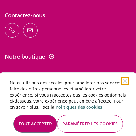
Contactez-nous
Notre boutique
Nous utilisons des cookies pour améliorer nos services,
Informations
faire des offres personnelles et améliorer votre
expérience. Si vous n'acceptez pas les cookies optionnels
ci-dessous, votre expérience peut en être affectée. Pour
L'abus d'alcool est dangereux pour la santé. À consommer
en savoir plus, lisez la
Politiques des cookies
.
avec modération.
Conditions générales de vente et d'utilisation
TOUT ACCEPTER
PARAMÉTRER LES COOKIES
Mentions légales
© 2026 Les Passionnés du vin. Tous droits réservés