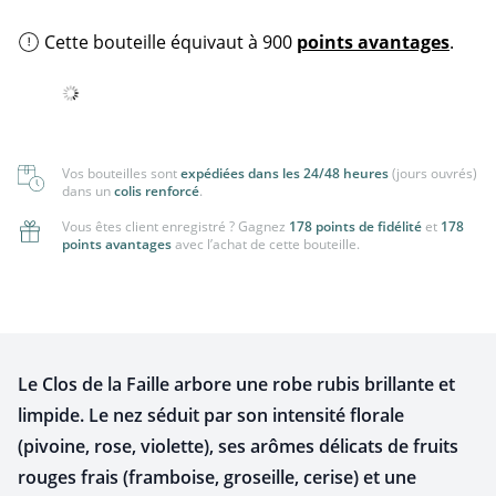
Cette bouteille équivaut à 900
points avantages
.
Vos bouteilles sont
expédiées dans les 24/48 heures
(jours ouvrés)
dans un
colis renforcé
.
Vous êtes client enregistré ? Gagnez
178 points de fidélité
et
178
points avantages
avec l’achat de cette bouteille.
Le Clos de la Faille arbore une robe rubis brillante et
limpide. Le nez séduit par son intensité florale
(pivoine, rose, violette), ses arômes délicats de fruits
rouges frais (framboise, groseille, cerise) et une