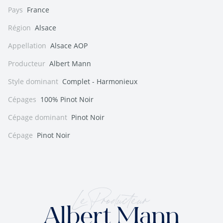
Pays
France
Région
Alsace
Appellation
Alsace AOP
Producteur
Albert Mann
Style dominant
Complet - Harmonieux
Cépages
100% Pinot Noir
Cépage dominant
Pinot Noir
Cépage
Pinot Noir
Le Producteur
Albert Mann