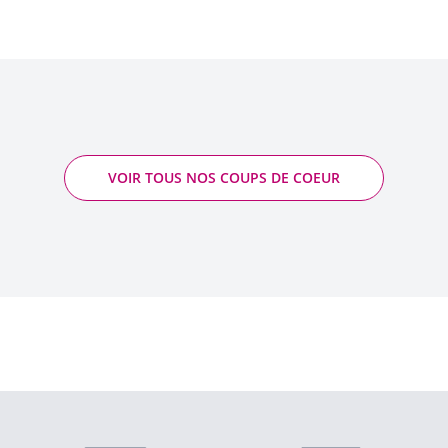
VOIR TOUS NOS COUPS DE COEUR
Clos de la Faille - Pinot Noir - Albert Mann
2022 - Alsace AOP