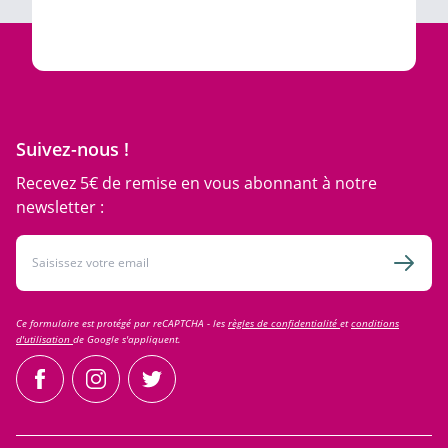
Suivez-nous !
Recevez 5€ de remise en vous abonnant à notre
newsletter :
Adresse email
Inscri
Ce formulaire est protégé par reCAPTCHA - les
règles de confidentialité
et
conditions
d'utilisation
de Google s'appliquent.
facebook
instagram
twitter