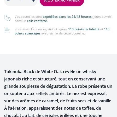
AJOUTER AU PANIER
Vos bouteilles sont
expédiées dans les 24/48 heures
(jours ouvrés)
dans un
colis renforcé
.
Vous êtes client enregistré ? Gagnez
110 points de fidélité
et
110
points avantages
avec l’achat de cette bouteille.
Tokinoka Black de White Oak révèle un whisky
japonais riche et structuré, tout en conservant une
grande souplesse de dégustation. La robe présente un
or soutenu aux reflets ambrés. Le nez est expressif,
sur des arômes de caramel, de fruits secs et de vanille.
À l’aération, apparaissent des notes de toffee, de
chocolat au lait, de céréales grillées et une touche