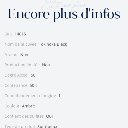
Et pour finir
Encore plus d'infos
SKU
14615
Nom de la cuvée
Tokinoka Black
A venir
Non
Production limitée
Non
Degré Alcool
50
Contenance
50 cl
Conditionnement d'origine
1
Couleur
Ambré
Contient des sulfites
Oui
Type de produit
Spiritueux