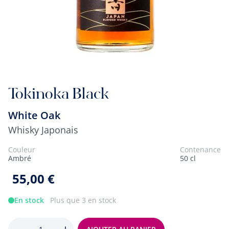
Tokinoka Black
White Oak
Whisky Japonais
Couleur
Contenance
Ambré
50 cl
55,00 €
En stock
Plus que 3 en stock
Quantité