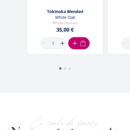
Tokinoka Blended
White Oak
Whisky Japonais
35,00 €
AJOUTER AU PANIER
Ça coule de source