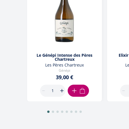
Le Génépi Intense des Pères
Elixi
Chartreux
Les Pères Chartreux
L
Génépi
39,00 €
AJOUTER AU PANIER