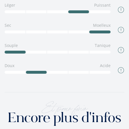
Léger
Puissant
Sec
Moelleux
Souple
Tanique
Doux
Acide
Et pour finir
Encore plus d'infos