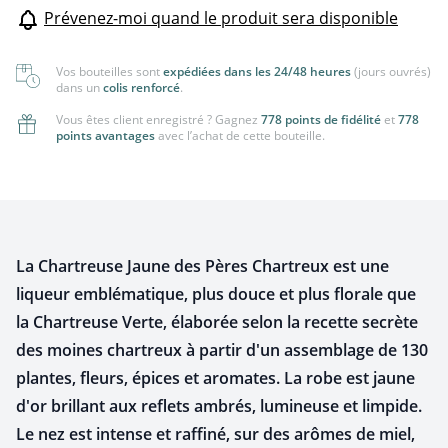
Prévenez-moi quand le produit sera disponible
Vos bouteilles sont
expédiées dans les 24/48 heures
(jours ouvrés)
dans un
colis renforcé
.
Vous êtes client enregistré ? Gagnez
778 points de fidélité
et
778
points avantages
avec l’achat de cette bouteille.
La Chartreuse Jaune des Pères Chartreux est une
liqueur emblématique, plus douce et plus florale que
la Chartreuse Verte, élaborée selon la recette secrète
des moines chartreux à partir d'un assemblage de 130
plantes, fleurs, épices et aromates. La robe est jaune
d'or brillant aux reflets ambrés, lumineuse et limpide.
Le nez est intense et raffiné, sur des arômes de miel,