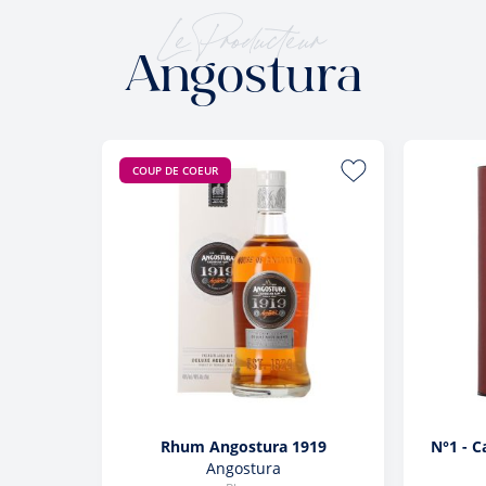
Le Producteur
Angostura
COUP DE COEUR
Rhum Angostura 1919
N°1 - C
Angostura