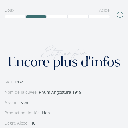
Doux
Acide
Et pour finir
Encore plus d'infos
SKU
14741
Nom de la cuvée
Rhum Angostura 1919
A venir
Non
Production limitée
Non
Degré Alcool
40