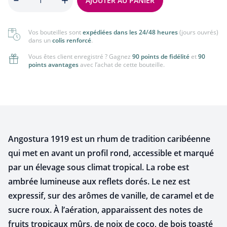
AJOUTER AU PANIER
Vos bouteilles sont
expédiées dans les 24/48 heures
(jours ouvrés)
dans un
colis renforcé
.
Vous êtes client enregistré ? Gagnez
90 points de fidélité
et
90
points avantages
avec l’achat de cette bouteille.
Angostura 1919 est un rhum de tradition caribéenne
qui met en avant un profil rond, accessible et marqué
par un élevage sous climat tropical. La robe est
ambrée lumineuse aux reflets dorés. Le nez est
expressif, sur des arômes de vanille, de caramel et de
sucre roux. À l’aération, apparaissent des notes de
fruits tropicaux mûrs, de noix de coco, de bois toasté