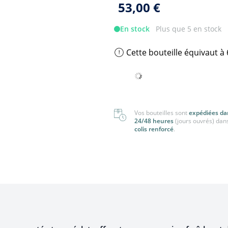
53,00 €
nger
Tout voir
 voir
En stock
Plus que 5 en stock
Cette bouteille équivaut à
Vos bouteilles sont
expédiées da
24/48 heures
(jours ouvrés) dan
colis renforcé
.