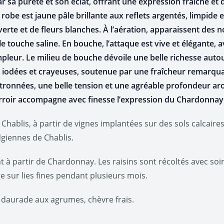
ar sa pureté et son éclat, offrant une expression fraîche et
robe est jaune pâle brillante aux reflets argentés, limpide e
rte et de fleurs blanches. À l’aération, apparaissent des
le touche saline. En bouche, l’attaque est vive et élégante, 
eur. Le milieu de bouche dévoile une belle richesse autou
dées et crayeuses, soutenue par une fraîcheur remarquabl
tronnées, une belle tension et une agréable profondeur aro
 terroir accompagne avec finesse l’expression du Chardonnay
t Chablis, à partir de vignes implantées sur des sols calcair
giennes de Chablis.
 à partir de Chardonnay. Les raisins sont récoltés avec so
e sur lies fines pendant plusieurs mois.
 daurade aux agrumes, chèvre frais.