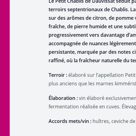
Le Petit Chablis de Dauvissat séduit p
terroirs septentrionaux de Chablis. La 
sur des arômes de citron, de pomme ve
fraîche, de pierre humide et une subti
progressivement vers davantage d’ampl
accompagnée de nuances légèrement io
persistante, marquée par des notes ci
raffiné, où la fraîcheur naturelle du
Terroir :
élaboré sur l’appellation Peti
plus anciens que les marnes kimmérid
Élaboration :
vin élaboré exclusivement
fermentation réalisée en cuves. Élevag
Accords mets/vin :
huîtres, ceviche de