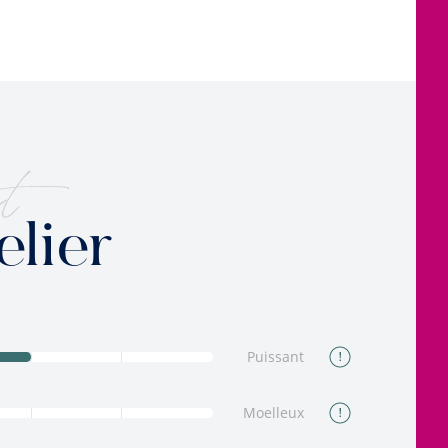
t
elier
Puissant
Moelleux