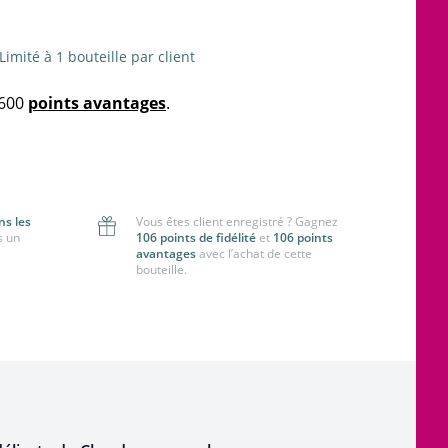
Limité à 1 bouteille par client
 600
points avantages
.
ns les
Vous êtes client enregistré ? Gagnez
s un
106 points de fidélité
et
106 points
avantages
avec l’achat de cette
bouteille.