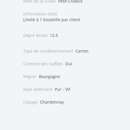
Nom de la cuvée
Petit-Chablis
Information stock
Limité à 1 bouteille par client
Degré Alcool
12.5
Type de conditionnement
Carton
Contient des sulfites
Oui
Région
Bourgogne
Style dominant
Pur - Vif
Cépage
Chardonnay