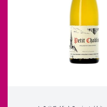
Corse
Etra
Jura
Tout
Languedoc