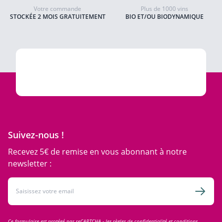
Votre commande
Plus de 1000 vins
STOCKÉE 2 MOIS GRATUITEMENT
BIO ET/OU BIODYNAMIQUE
Suivez-nous !
Recevez 5€ de remise en vous abonnant à notre
newsletter :
Adresse email
Inscri
Ce formulaire est protégé par reCAPTCHA - les
règles de confidentialité
et
conditions