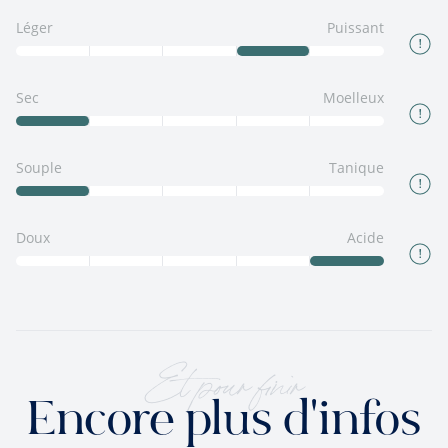
Léger
Puissant
Sec
Moelleux
Souple
Tanique
Doux
Acide
Et pour finir
Encore plus d'infos