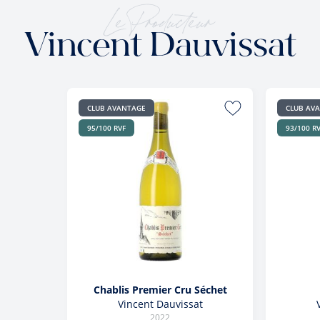
Le Producteur
Vincent Dauvissat
CLUB AVANTAGE
CLUB AV
95/100 RVF
93/100 R
Chablis Premier Cru Séchet
Vincent Dauvissat
2022