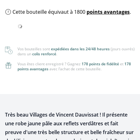
Cette bouteille équivaut à 1800
points avantages
.
Vos bouteilles sont
expédiées dans les 24/48 heures
(jours ouvrés)
dans un
colis renforcé
.
Vous êtes client enregistré ? Gagnez
178 points de fidélité
et
178
points avantages
avec l’achat de cette bouteille.
Très beau Villages de Vincent Dauvissat ! Il présente
une robe jaune pâle aux reflets verdâtres et fait
preuve d'une très belle structure et belle fraîcheur sur