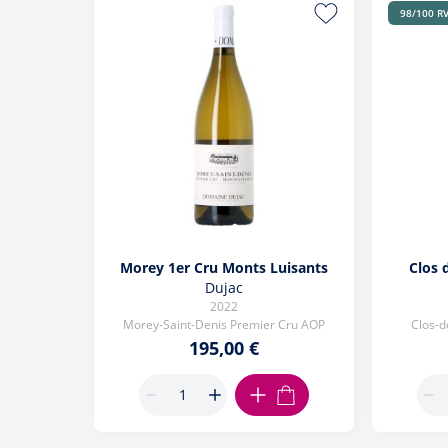
98/100 R
Morey 1er Cru Monts Luisants
Clos 
Dujac
2022
Morey-Saint-Denis Premier Cru AOP
Clos-d
195,00 €
AJOUTER AU PANIER