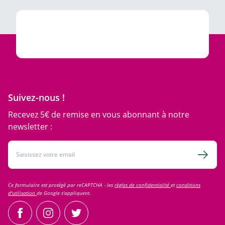
Suivez-nous !
Recevez 5€ de remise en vous abonnant à notre
newsletter :
Adresse email
Inscri
Ce formulaire est protégé par reCAPTCHA - les
règles de confidentialité
et
conditions
d'utilisation
de Google s'appliquent.
facebook
instagram
twitter