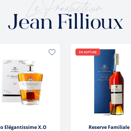
Le Producteur
Jean Fillioux
EN RUPTURE
So Elégantissime X.O
Reserve Familiale