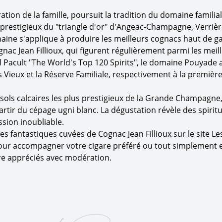
nération de la famille, poursuit la tradition du domaine famil
prestigieux du "triangle d'or" d'Angeac-Champagne, Verrières
maine s'applique à produire les meilleurs cognacs haut de 
nac Jean Fillioux, qui figurent régulièrement parmi les meil
l Pacult "The World's Top 120 Spirits", le domaine Pouyade 
 Vieux et la Réserve Familiale, respectivement à la première
 sols calcaires les plus prestigieux de la Grande Champagne,
artir du cépage ugni blanc. La dégustation révèle des spirit
ssion inoubliable.
s fantastiques cuvées de Cognac Jean Fillioux sur le site L
pour accompagner votre cigare préféré ou tout simplement 
re appréciés avec modération.