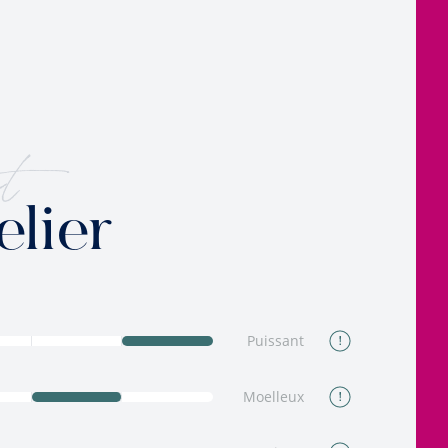
t
elier
Puissant
Moelleux