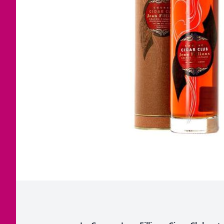
Corse
Etra
Jura
Tout
Languedoc