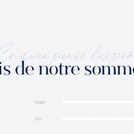
Ce qu'en pense l'exper
is de notre somm
Léger
Sec