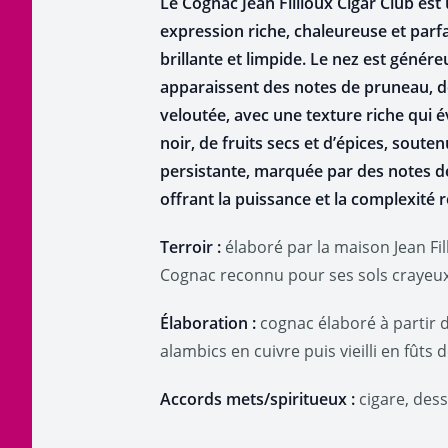
Le Cognac Jean Fillioux Cigar Club e
expression riche, chaleureuse et parf
brillante et limpide. Le nez est génér
apparaissent des notes de pruneau, de 
veloutée, avec une texture riche qui 
noir, de fruits secs et d’épices, sout
persistante, marquée par des notes de
offrant la puissance et la complexité 
Terroir :
élaboré par la maison Jean Fi
Cognac reconnu pour ses sols crayeux 
Élaboration :
cognac élaboré à partir d
alambics en cuivre puis vieilli en fût
Accords mets/spiritueux :
cigare, dess