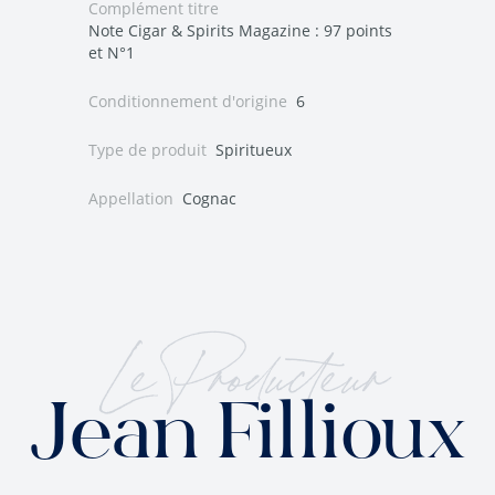
Complément titre
Note Cigar & Spirits Magazine : 97 points
et N°1
Conditionnement d'origine
6
Type de produit
Spiritueux
Appellation
Cognac
Le Producteur
Jean Fillioux