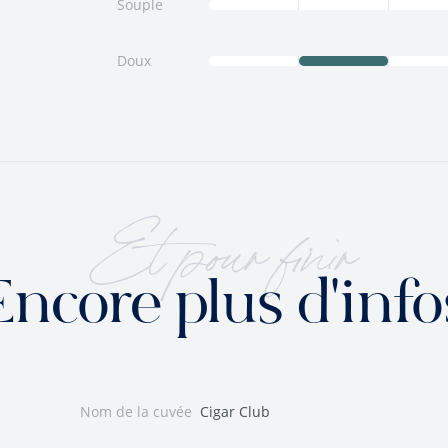
Souple
Doux
Et pour finir
Encore plus d'info
Nom de la cuvée
Cigar Club