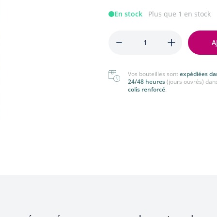
nger
Tout voir
En stock
Plus que 1 en stock
 voir
Quantité
A
Vos bouteilles sont
expédiées da
24/48 heures
(jours ouvrés) dan
colis renforcé
.