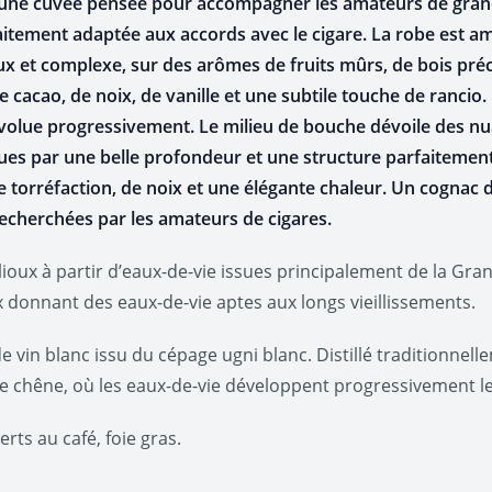
st une cuvée pensée pour accompagner les amateurs de gra
aitement adaptée aux accords avec le cigare. La robe est a
eux et complexe, sur des arômes de fruits mûrs, de bois préci
cacao, de noix, de vanille et une subtile touche de rancio.
évolue progressivement. Le milieu de bouche dévoile des nua
enues par une belle profondeur et une structure parfaitement
 torréfaction, de noix et une élégante chaleur. Un cognac 
recherchées par les amateurs de cigares.
llioux à partir d’eaux-de-vie issues principalement de la G
donnant des eaux-de-vie aptes aux longs vieillissements.
e vin blanc issu du cépage ugni blanc. Distillé traditionne
s de chêne, où les eaux-de-vie développent progressivement 
erts au café, foie gras.