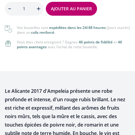
Quantité
AJOUTER AU PANIER
Vos bouteilles sont
expédiées dans les 24/48 heures
(jours ouvrés)
dans un
colis renforcé
.
Vous êtes client enregistré ? Gagnez
46 points de fidélité
et
46
points avantages
avec l’achat de cette bouteille.
Le Alicante 2017 d'Ampeleia présente une robe
profonde et intense, d'un rouge rubis brillant. Le nez
est riche et expressif, mêlant des arômes de fruits
noirs mûrs, tels que la mûre et le cassis, avec des
touches épicées de poivre noir, de romarin et une
subtile note de terre humide. En bouche, le vin est