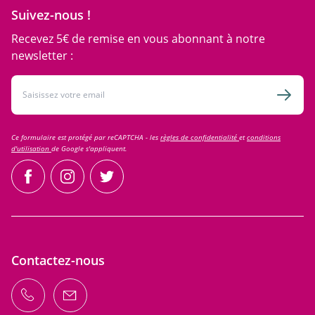
Suivez-nous !
Recevez 5€ de remise en vous abonnant à notre
newsletter :
Adresse email
Inscri
Ce formulaire est protégé par reCAPTCHA - les
règles de confidentialité
et
conditions
d'utilisation
de Google s'appliquent.
facebook
instagram
twitter
Contactez-nous