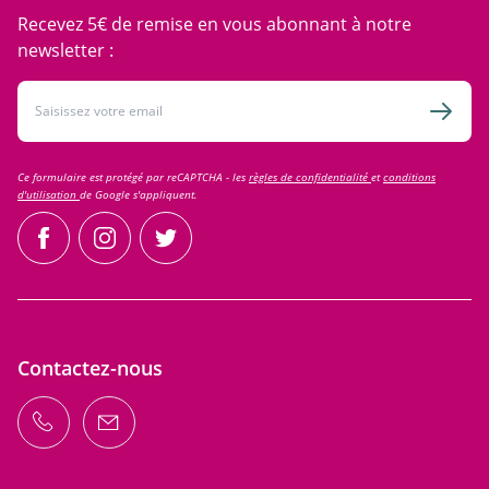
Recevez 5€ de remise en vous abonnant à notre
newsletter :
Adresse email
Inscri
Ce formulaire est protégé par reCAPTCHA - les
règles de confidentialité
et
conditions
d'utilisation
de Google s'appliquent.
facebook
instagram
twitter
Contactez-nous