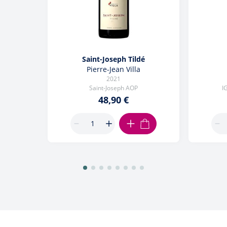
Saint-Joseph Tildé
Pierre-Jean Villa
2021
Saint-Joseph AOP
I
48,90 €
AJOUTER AU PANIER