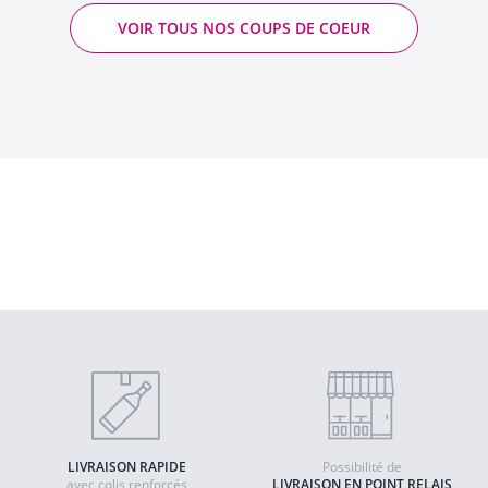
VOIR TOUS NOS COUPS DE COEUR
Saint-Joseph Tildé - Pierre-Jean Villa
2022 - Saint-Joseph AOP
Quantité
AJOUTER AU PANIER
LIVRAISON RAPIDE
Possibilité de
avec colis renforcés
LIVRAISON EN POINT RELAIS