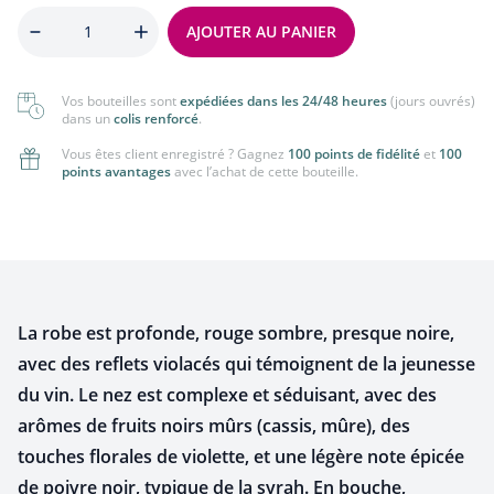
Quantité
AJOUTER AU PANIER
Vos bouteilles sont
expédiées dans les 24/48 heures
(jours ouvrés)
dans un
colis renforcé
.
Vous êtes client enregistré ? Gagnez
100 points de fidélité
et
100
points avantages
avec l’achat de cette bouteille.
La robe est profonde, rouge sombre, presque noire,
avec des reflets violacés qui témoignent de la jeunesse
du vin. Le nez est complexe et séduisant, avec des
arômes de fruits noirs mûrs (cassis, mûre), des
touches florales de violette, et une légère note épicée
de poivre noir, typique de la syrah. En bouche,