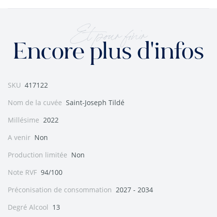
Et pour finir
Encore plus d'infos
SKU
417122
Nom de la cuvée
Saint-Joseph Tildé
Millésime
2022
A venir
Non
Production limitée
Non
Note RVF
94/100
Préconisation de consommation
2027 - 2034
Degré Alcool
13