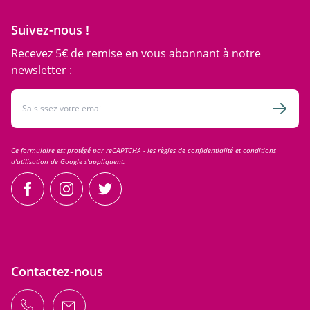
Suivez-nous !
Recevez 5€ de remise en vous abonnant à notre
newsletter :
Adresse email
Inscri
Ce formulaire est protégé par reCAPTCHA - les
règles de confidentialité
et
conditions
d'utilisation
de Google s'appliquent.
facebook
instagram
twitter
Contactez-nous