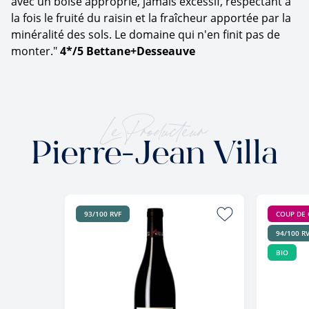
avec un boisé approprié, jamais excessif, respectant à
la fois le fruité du raisin et la fraîcheur apportée par la
minéralité des sols. Le domaine qui n'en finit pas de
monter."
4*/5 Bettane+Desseauve
Le Producteur
Pierre-Jean Villa
93/100 RVF
COUP DE
94/100 R
BIO