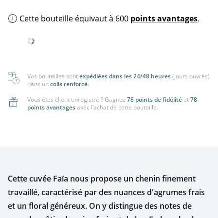
Cette bouteille équivaut à 600
points avantages
.
Vos bouteilles sont
expédiées dans les 24/48 heures
(jours ouvrés)
dans un
colis renforcé
.
Vous êtes client enregistré ? Gagnez
78 points de fidélité
et
78
points avantages
avec l’achat de cette bouteille.
Cette cuvée Faïa nous propose un chenin finement
travaillé, caractérisé par des nuances d'agrumes frais
et un floral généreux. On y distingue des notes de