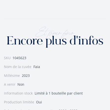
Et pour finir
Encore plus d'infos
SKU
1045623
Nom de la cuvée
Faia
Millésime
2023
A venir
Non
Information stock
Limité à 1 bouteille par client
Production limitée
Oui