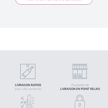
Faia - Mai et Kenji Hodgson
2023 - Vin de France
LIVRAISON RAPIDE
Possibilité de
avec colis renforcés
LIVRAISON EN POINT RELAIS