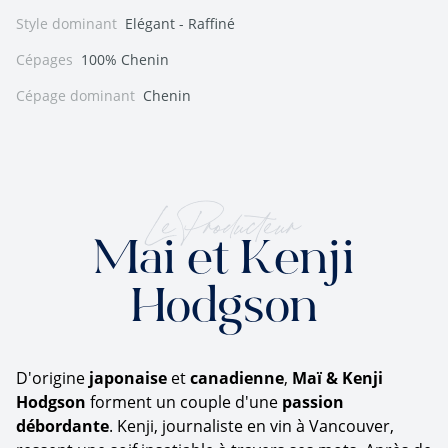
Style dominant
Elégant - Raffiné
Cépages
100% Chenin
Cépage dominant
Chenin
Le Producteur
Mai et Kenji
Hodgson
D'origine
japonaise
et
canadienne
,
Maï & Kenji
Hodgson
forment un couple d'une
passion
débordante
. Kenji, journaliste en vin à Vancouver,