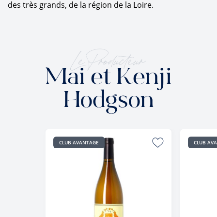
des très grands, de la région de la Loire.
Le Producteur
Mai et Kenji
Hodgson
CLUB AVANTAGE
CLUB AV