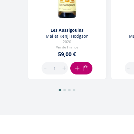
Les Aussigouins
Mai et Kenji Hodgson
Ma
2020
Vin de France
59,00 €
AJOUTER AU PANIER