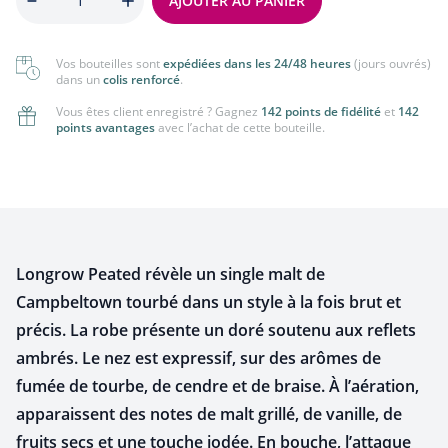
AJOUTER AU PANIER
Vos bouteilles sont
expédiées dans les 24/48 heures
(jours ouvrés)
dans un
colis renforcé
.
Vous êtes client enregistré ? Gagnez
142 points de fidélité
et
142
points avantages
avec l’achat de cette bouteille.
Longrow Peated révèle un single malt de
Campbeltown tourbé dans un style à la fois brut et
précis. La robe présente un doré soutenu aux reflets
ambrés. Le nez est expressif, sur des arômes de
fumée de tourbe, de cendre et de braise. À l’aération,
apparaissent des notes de malt grillé, de vanille, de
fruits secs et une touche iodée. En bouche, l’attaque