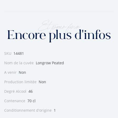
Et pour finir
Encore plus d'infos
SKU
14481
Nom de la cuvée
Longrow Peated
A venir
Non
Production limitée
Non
Degré Alcool
46
Contenance
70 cl
Conditionnement d'origine
1