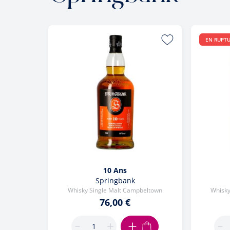
EN RUPT
10 Ans
Springbank
Whisky Single Malt Campbeltown
Whisky
76,00 €