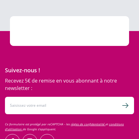
Suivez-nous !
Recevez 5€ de remise en vous abonnant à notre
newsletter :
Adresse email
Inscri
Ce formulaire est protégé par reCAPTCHA - les
règles de confidentialité
et
conditions
d'utilisation
de Google s'appliquent.