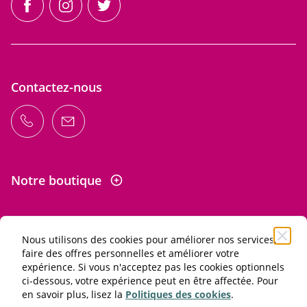
facebook
instagram
twitter
Contactez-nous
Notre boutique
Nous utilisons des cookies pour améliorer nos services,
Informations
faire des offres personnelles et améliorer votre
expérience. Si vous n'acceptez pas les cookies optionnels
ci-dessous, votre expérience peut en être affectée. Pour
L'abus d'alcool est dangereux pour la santé. À consommer
en savoir plus, lisez la
Politiques des cookies
.
avec modération.