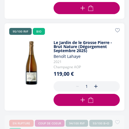
AJOUTER AU PANIER
95/100 RVF
BIO
Le Jardin de le Grosse Pierre -
Brut Nature (Dégorgement
Septembre 2025)
Benoît Lahaye
2021
Champagne AOP
119,00 €
AJOUTER AU PANIER
EN RUPTURE
COUP DE COEUR
94/100 RVF
93/100 B+D