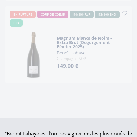
EN RUPTURE
COUP DE COEUR
94/100 RVF
93/100 B+D
BIO
Magnum Blancs de Noirs -
Extra Brut (Dégorgement
Février 2025)
Benoît Lahaye
Champagne AOP
149,00 €
"Benoit Lahaye est l'un des vignerons les plus doués de