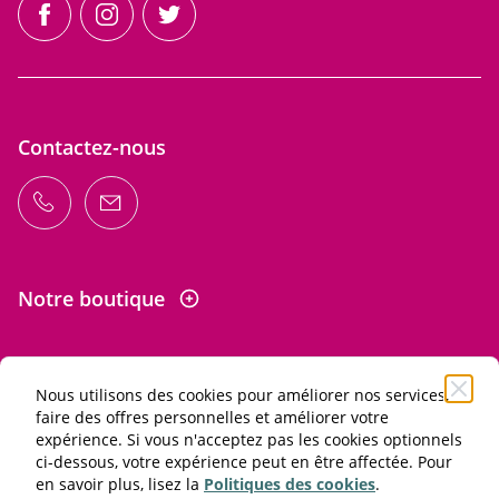
facebook
instagram
twitter
Contactez-nous
Notre boutique
Nous utilisons des cookies pour améliorer nos services,
Informations
faire des offres personnelles et améliorer votre
expérience. Si vous n'acceptez pas les cookies optionnels
ci-dessous, votre expérience peut en être affectée. Pour
L'abus d'alcool est dangereux pour la santé. À consommer
en savoir plus, lisez la
Politiques des cookies
.
avec modération.