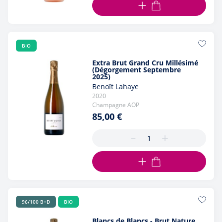
AJOUTER AU PANIER
BIO
Extra Brut Grand Cru Millésimé
(Dégorgement Septembre
2025)
Benoît Lahaye
2020
Champagne AOP
85,00 €
AJOUTER AU PANIER
96/100 B+D
BIO
Blancs de Blancs - Brut Nature