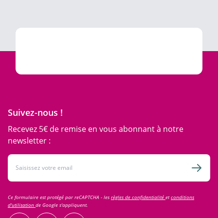
Suivez-nous !
Recevez 5€ de remise en vous abonnant à notre
newsletter :
Adresse email
Inscri
Ce formulaire est protégé par reCAPTCHA - les
règles de confidentialité
et
conditions
d'utilisation
de Google s'appliquent.