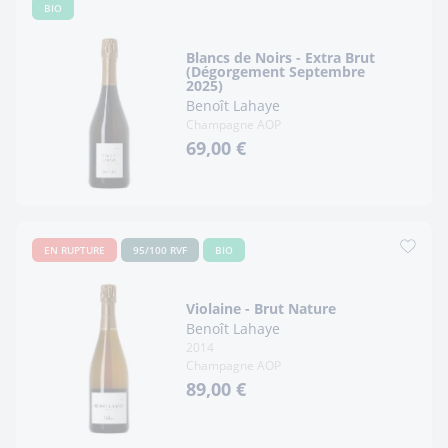
BIO
Blancs de Noirs - Extra Brut
(Dégorgement Septembre
2025)
Benoît Lahaye
Champagne AOP
69,00 €
EN RUPTURE
95/100 RVF
BIO
Violaine - Brut Nature
Benoît Lahaye
2014
Champagne AOP
89,00 €