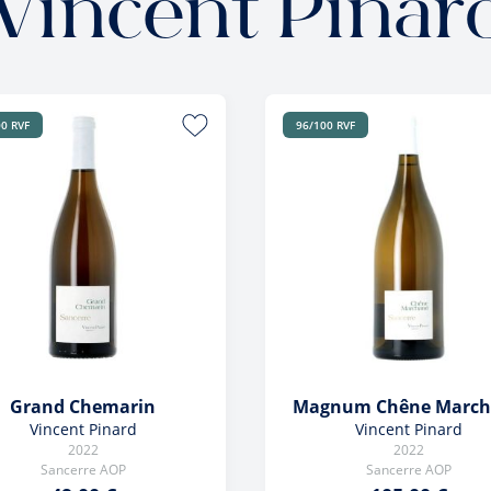
Vincent Pinar
0 RVF
96/100 RVF
Grand Chemarin
Magnum Chêne Marc
Vincent Pinard
Vincent Pinard
2022
2022
Sancerre AOP
Sancerre AOP