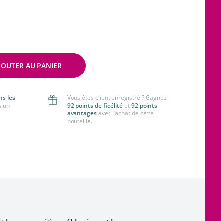
JOUTER AU PANIER
ns les
Vous êtes client enregistré ? Gagnez
s un
92 points de fidélité
et
92 points
avantages
avec l’achat de cette
bouteille.