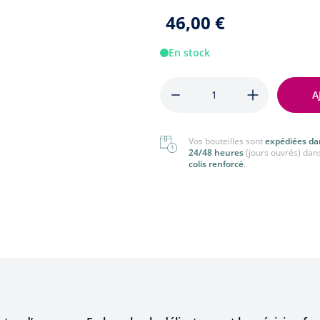
nger
Tout voir
46,00 €
 voir
En stock
Quantité
A
Vos bouteilles sont
expédiées da
24/48 heures
(jours ouvrés) dan
colis renforcé
.