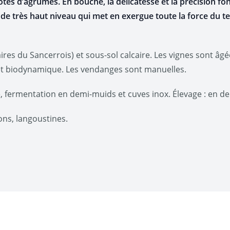
es d’agrumes. En bouche, la délicatesse et la précision font
 de très haut niveau qui met en exergue toute la force du ter
caires du Sancerrois) et sous-sol calcaire. Les vignes sont âg
et biodynamique. Les vendanges sont manuelles.
fermentation en demi-muids et cuves inox. Élevage : en de
sons, langoustines.