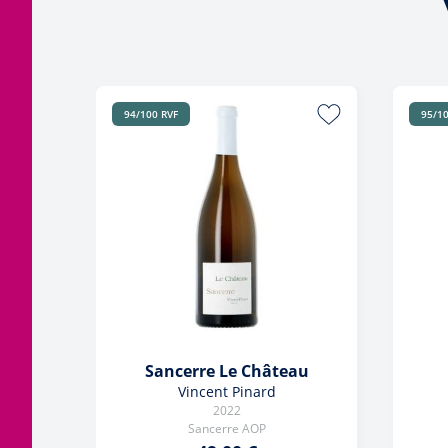
94/100 RVF
95/10
Sancerre Le Château
Vincent Pinard
2022
Sancerre AOP