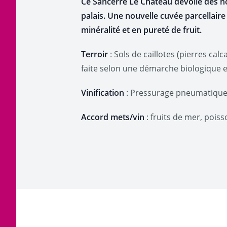
Ce Sancerre Le Château dévoile des not
palais. Une nouvelle cuvée parcellaire
minéralité et en pureté de fruit.
Terroir
: Sols de caillotes (pierres cal
faite selon une démarche biologique 
Vinification
: Pressurage pneumatique, 
Accord mets/vin
: fruits de mer, pois