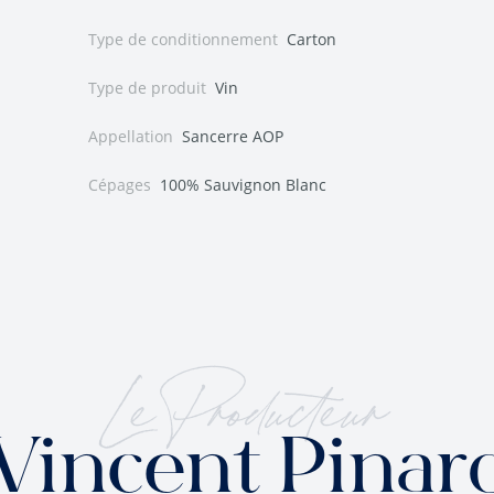
Type de conditionnement
Carton
Type de produit
Vin
Appellation
Sancerre AOP
Cépages
100% Sauvignon Blanc
Le Producteur
Vincent Pinar