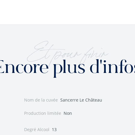
Et pour finir
Encore plus d'info
Nom de la cuvée
Sancerre Le Château
Production limitée
Non
Degré Alcool
13