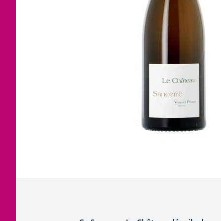
Corse
Etra
Jura
Tout
Languedoc