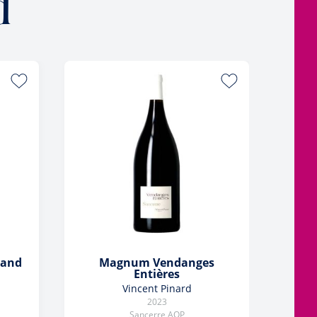
d
BIO
hand
Magnum Vendanges
Entières
Vincent Pinard
2023
Sancerre AOP