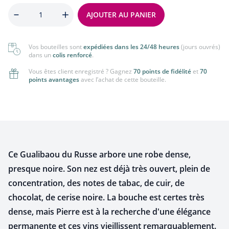
Quantité
AJOUTER AU PANIER
Vos bouteilles sont
expédiées dans les 24/48 heures
(jours ouvrés)
dans un
colis renforcé
.
Vous êtes client enregistré ? Gagnez
70 points de fidélité
et
70
points avantages
avec l’achat de cette bouteille.
Ce Gualibaou du Russe arbore une robe dense,
presque noire. Son nez est déjà très ouvert, plein de
concentration, des notes de tabac, de cuir, de
chocolat, de cerise noire. La bouche est certes très
dense, mais Pierre est à la recherche d'une élégance
permanente et ces vins vieillissent remarquablement.