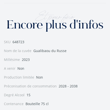
Et pour finir
Encore plus d'infos
SKU
648723
Nom de la cuvée
Gualibaou du Russe
Millésime
2023
A venir
Non
Production limitée
Non
Préconisation de consommation
2028 - 2038
Degré Alcool
15
Contenance
Bouteille 75 cl