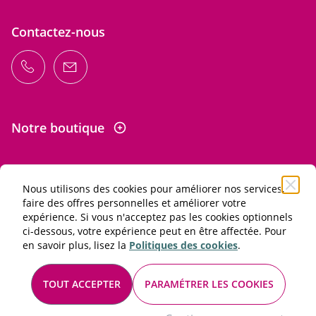
Contactez-nous
Notre boutique
Nous utilisons des cookies pour améliorer nos services,
Informations
faire des offres personnelles et améliorer votre
expérience. Si vous n'acceptez pas les cookies optionnels
ci-dessous, votre expérience peut en être affectée. Pour
L'abus d'alcool est dangereux pour la santé. À consommer
en savoir plus, lisez la
Politiques des cookies
.
avec modération.
Conditions générales de vente et d'utilisation
TOUT ACCEPTER
PARAMÉTRER LES COOKIES
Mentions légales
© 2026 Les Passionnés du vin. Tous droits réservés