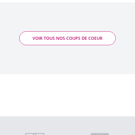
VOIR TOUS NOS COUPS DE COEUR
Gualibaou du Russe - Pierre Vaïsse
2023 - IGP de l'Hérault
Quantité
AJOUTER AU PANIER