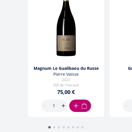
Magnum Le Gualibaou du Russe
G
Pierre Vaïsse
2022
IGP de l'Hérault
75,00 €
AJOUTER AU PANIER