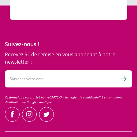
Suivez-nous !
Recevez 5€ de remise en vous abonnant à notre
newsletter :
Adresse email
Inscri
Ce formulaire est protégé par reCAPTCHA - les
règles de confidentialité
et
conditions
d'utilisation
de Google s'appliquent.
facebook
instagram
twitter