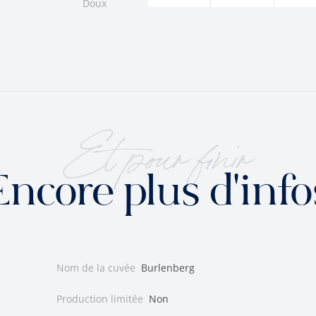
Doux
Et pour finir
Encore plus d'info
Nom de la cuvée
Burlenberg
Production limitée
Non