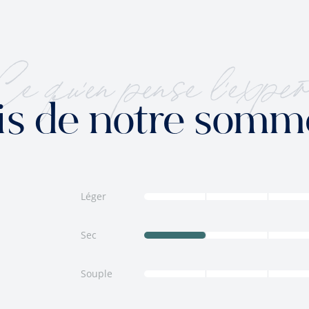
Ce qu'en pense l'exper
is de notre somm
Léger
Sec
Souple