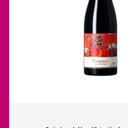
Corse
Etra
Jura
Tout
Languedoc