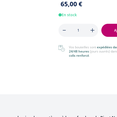
65,00 €
nger
Tout voir
 voir
En stock
Quantité
A
Vos bouteilles sont
expédiées da
24/48 heures
(jours ouvrés) dan
colis renforcé
.