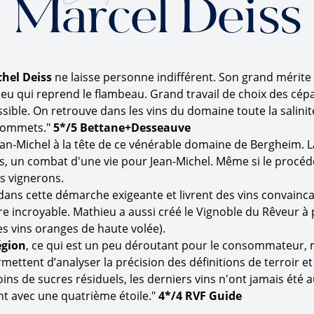
Marcel Deiss
chel Deiss
ne laisse personne indifférent. Son grand mérite a
thieu qui reprend le flambeau. Grand travail de choix des cé
ossible. On retrouve dans les vins du domaine toute la salinit
s sommets."
5*/5 Bettane+Desseauve
n-Michel à la tête de ce vénérable domaine de Bergheim. La
, un combat d'une vie pour Jean-Michel. Même si le procédé 
es vignerons.
 dans cette démarche exigeante et livrent des vins convainc
re incroyable. Mathieu a aussi créé le Vignoble du Rêveur à 
s vins oranges de haute volée).
égion
, ce qui est un peu déroutant pour le consommateur, m
ttent d’analyser la précision des définitions de terroir et 
ns de sucres résiduels, les derniers vins n'ont jamais été 
t avec une quatrième étoile."
4*/4 RVF Guide