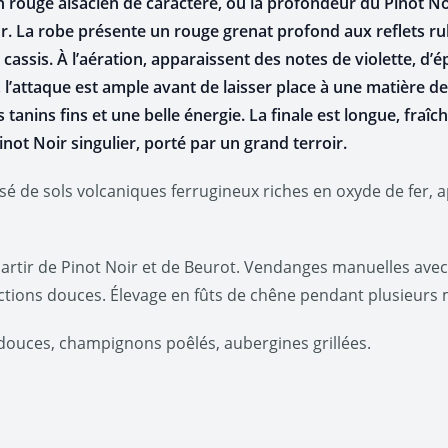
 rouge alsacien de caractère, où la profondeur du Pinot Noi
 La robe présente un rouge grenat profond aux reflets rubi
cassis. À l’aération, apparaissent des notes de violette, d’
’attaque est ample avant de laisser place à une matière den
ins fins et une belle énergie. La finale est longue, fraîche 
inot Noir singulier, porté par un grand terroir.
 de sols volcaniques ferrugineux riches en oxyde de fer, 
artir de Pinot Noir et de Beurot. Vendanges manuelles avec t
ctions douces. Élevage en fûts de chêne pendant plusieurs 
douces, champignons poêlés, aubergines grillées.