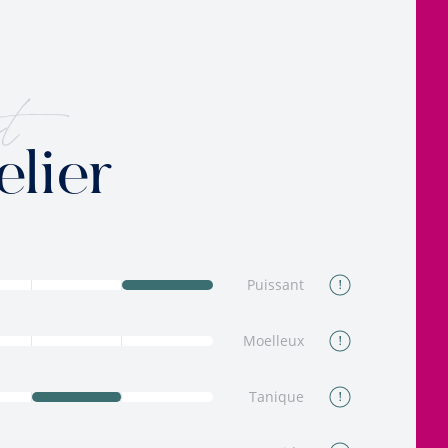
t
elier
Puissant
Moelleux
Tanique