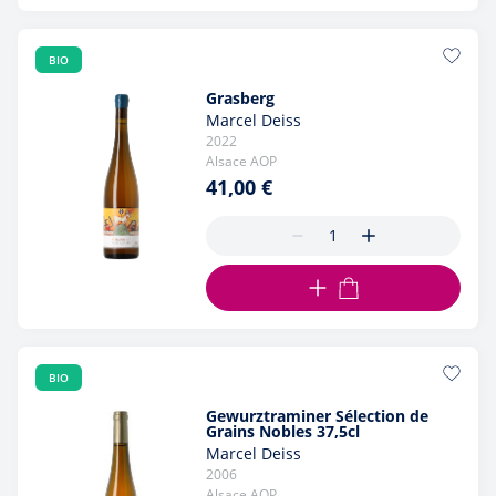
BIO
Grasberg
Marcel Deiss
2022
Alsace AOP
41,00 €
AJOUTER AU PANIER
BIO
Gewurztraminer Sélection de
Grains Nobles 37,5cl
Marcel Deiss
2006
Alsace AOP