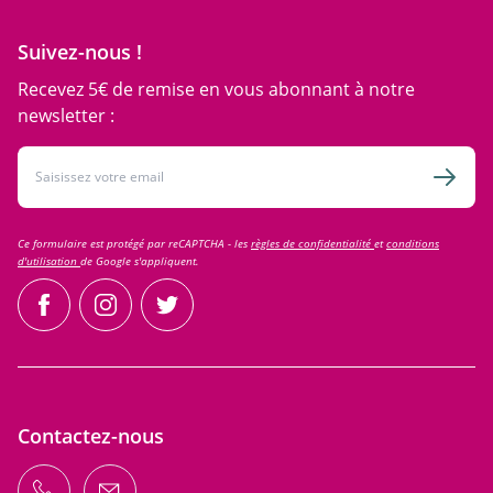
Suivez-nous !
Recevez 5€ de remise en vous abonnant à notre
newsletter :
Adresse email
Inscri
Ce formulaire est protégé par reCAPTCHA - les
règles de confidentialité
et
conditions
d'utilisation
de Google s'appliquent.
facebook
instagram
twitter
Contactez-nous