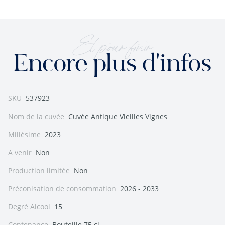
Et pour finir
Encore plus d'infos
SKU
537923
Nom de la cuvée
Cuvée Antique Vieilles Vignes
Millésime
2023
A venir
Non
Production limitée
Non
Préconisation de consommation
2026 - 2033
Degré Alcool
15
Contenance
Bouteille 75 cl