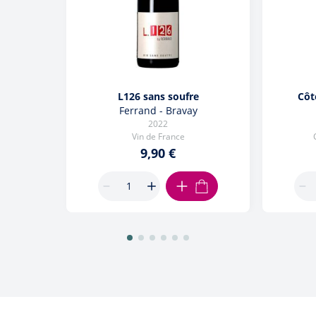
L126 sans soufre
Côt
Ferrand - Bravay
2022
Vin de France
9,90 €
AJOUTER AU PANIER