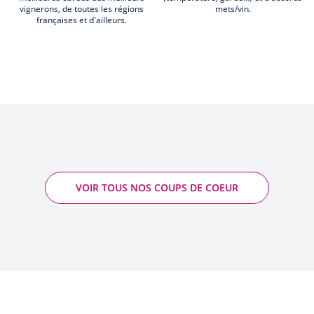
vignerons, de toutes les régions
mets/vin.
françaises et d'ailleurs.
VOIR TOUS NOS COUPS DE COEUR
Marestel - Dupasquier
2019 - Roussette-de-Savoie AOP