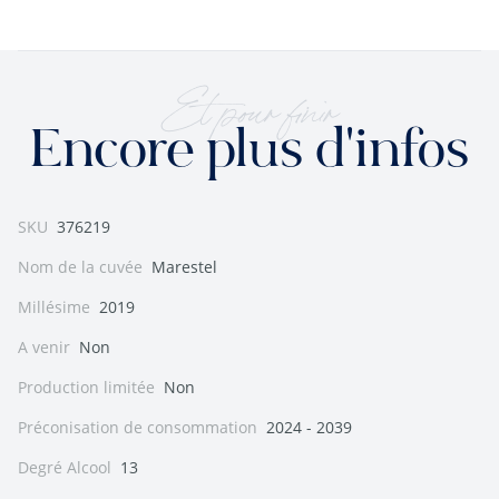
Et pour finir
Encore plus d'infos
SKU
376219
Nom de la cuvée
Marestel
Millésime
2019
A venir
Non
Production limitée
Non
Préconisation de consommation
2024 - 2039
Degré Alcool
13