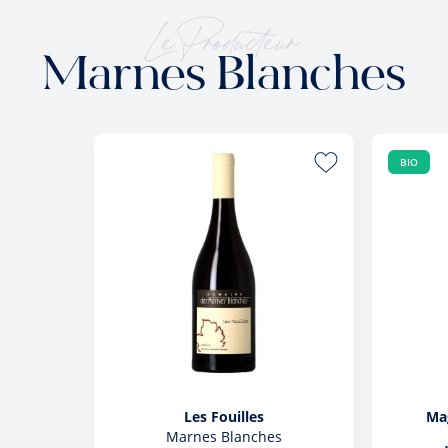
Le Producteur
Marnes Blanches
BIO
Les Fouilles
Ma
Marnes Blanches