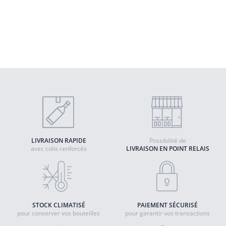
Chardonnay Sous voile Empreinte - Marnes
Blanches
2022 - Côtes-du-Jura AOP
Quantité
AJOUTER AU PANIER
LIVRAISON RAPIDE
Possibilité de
avec colis renforcés
LIVRAISON EN POINT RELAIS
STOCK CLIMATISÉ
PAIEMENT SÉCURISÉ
pour conserver vos bouteilles
pour garantir vos transactions