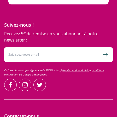
Suivez-nous !
Recevez 5€ de remise en vous abonnant à notre
newsletter :
Adresse email
Inscri
Ce formulaire est protégé par reCAPTCHA - les
règles de confidentialité
et
conditions
d'utilisation
de Google s'appliquent.
facebook
instagram
twitter
Contactez-nous