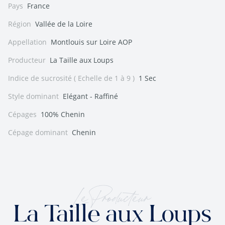
Pays
France
Région
Vallée de la Loire
Appellation
Montlouis sur Loire AOP
Producteur
La Taille aux Loups
Indice de sucrosité ( Echelle de 1 à 9 )
1 Sec
Style dominant
Elégant - Raffiné
Cépages
100% Chenin
Cépage dominant
Chenin
Le Producteur
La Taille aux Loups