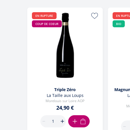
EN RUPTURE
EN RUPT
COUP DE COEUR
BIO
Triple Zéro
Magnum
La Taille aux Loups
L
Montlouis sur Loire AOP
Mo
24,90 €
AJOUTER AU PANIER