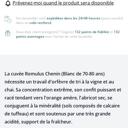
Prévenez-moi quand le produit sera disponible
Vos bouteilles sont
expédiées dans les 24/48 heures
(jours ouvrés)
dans un
colis renforcé
.
Vous êtes client enregistré ? Gagnez
132 points de fidélité
et
132
points avantages
avec l’achat de cette bouteille.
La cuvée Romulus Chenin (Blanc de 70-80 ans)
nécessite un travail d'orfèvre de tri à la vigne et au
chai. Sa concentration extrême, son confit puissant et
racé tendant vers l'orange amère, l'abricot sec, se
conjuguent à la minéralité (sols composés de calcaire
de tuffeau) et sont soutenus par une très grande
acidité, support de la fraîcheur.