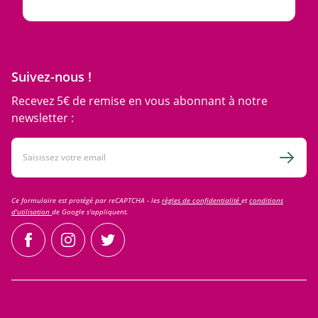
Suivez-nous !
Recevez 5€ de remise en vous abonnant à notre
newsletter :
Adresse email
Inscri
Ce formulaire est protégé par reCAPTCHA - les
règles de confidentialité
et
conditions
d'utilisation
de Google s'appliquent.
facebook
instagram
twitter