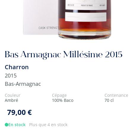
Bas Armagnac Millésime 2015
Charron
2015
Bas-Armagnac
Couleur
Cépage
Contenance
Ambré
100% Baco
70 cl
79,00 €
En stock
Plus que 4 en stock