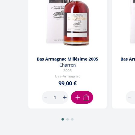
Bas Armagnac Millésime 2005
Bas Ar
Charron
2005
Bas-Armagnac
99,00 €
AJOUTER AU PANIER