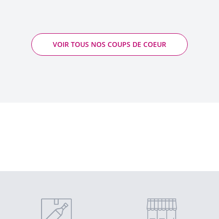
VOIR TOUS NOS COUPS DE COEUR
Bas Armagnac Millésime 2015 - Charron
2015 - Bas-Armagnac
Quantité
AJOUTER AU PANIER