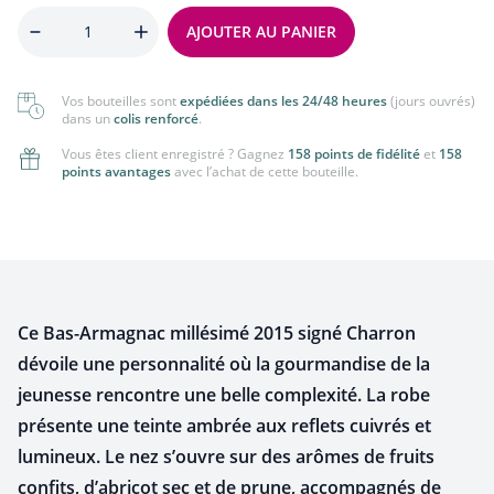
Quantité
AJOUTER AU PANIER
Vos bouteilles sont
expédiées dans les 24/48 heures
(jours ouvrés)
dans un
colis renforcé
.
Vous êtes client enregistré ? Gagnez
158 points de fidélité
et
158
points avantages
avec l’achat de cette bouteille.
Ce Bas-Armagnac millésimé 2015 signé Charron
dévoile une personnalité où la gourmandise de la
jeunesse rencontre une belle complexité. La robe
présente une teinte ambrée aux reflets cuivrés et
lumineux. Le nez s’ouvre sur des arômes de fruits
confits, d’abricot sec et de prune, accompagnés de