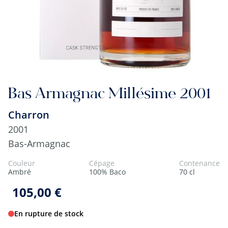
Bas Armagnac Millésime 2001
Charron
2001
Bas-Armagnac
Couleur
Cépage
Contenance
Ambré
100% Baco
70 cl
105,00 €
En rupture de stock