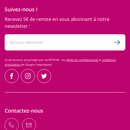
Suivez-nous !
Recevez 5€ de remise en vous abonnant à notre
newsletter :
Adresse email
Inscri
Ce formulaire est protégé par reCAPTCHA - les
règles de confidentialité
et
conditions
d'utilisation
de Google s'appliquent.
facebook
instagram
twitter
Contactez-nous