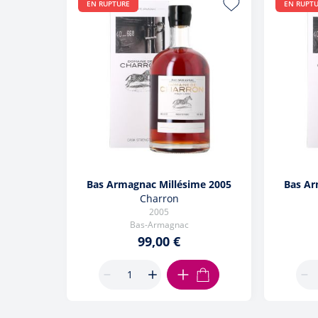
EN RUPTURE
EN RUPT
Bas Armagnac Millésime 2005
Bas Ar
Charron
2005
Bas-Armagnac
99,00 €
AJOUTER AU PANIER