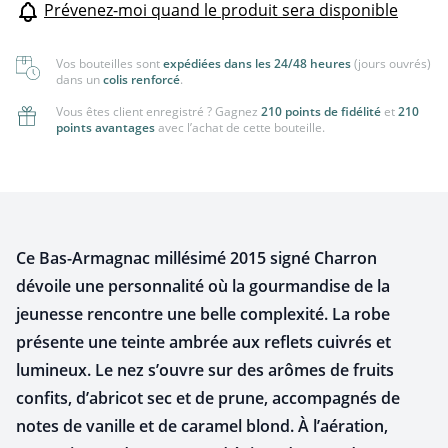
Prévenez-moi quand le produit sera disponible
Vos bouteilles sont
expédiées dans les 24/48 heures
(jours ouvrés)
dans un
colis renforcé
.
Vous êtes client enregistré ? Gagnez
210 points de fidélité
et
210
points avantages
avec l’achat de cette bouteille.
Ce Bas-Armagnac millésimé 2015 signé Charron
dévoile une personnalité où la gourmandise de la
jeunesse rencontre une belle complexité. La robe
présente une teinte ambrée aux reflets cuivrés et
lumineux. Le nez s’ouvre sur des arômes de fruits
confits, d’abricot sec et de prune, accompagnés de
notes de vanille et de caramel blond. À l’aération,