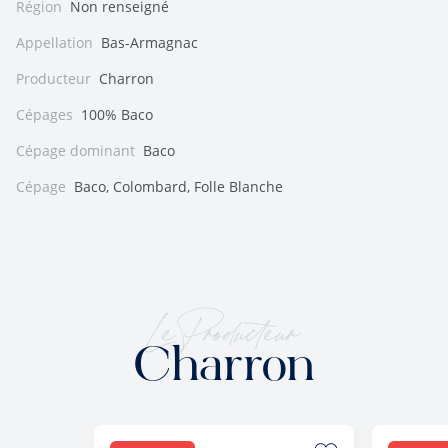
Région
Non renseigné
Appellation
Bas-Armagnac
Producteur
Charron
Cépages
100% Baco
Cépage dominant
Baco
Cépage
Baco, Colombard, Folle Blanche
Le Producteur
Charron