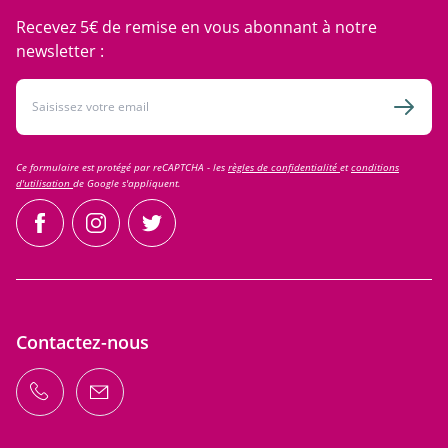
Recevez 5€ de remise en vous abonnant à notre
newsletter :
Adresse email
Inscri
Ce formulaire est protégé par reCAPTCHA - les
règles de confidentialité
et
conditions
d'utilisation
de Google s'appliquent.
facebook
instagram
twitter
Contactez-nous