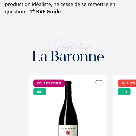
production idéaliste, ne cesse de se remettre en
question."
1* RVF Guide
Le Producteur
La Baronne
COUP DE COEUR
EN RUPT
BIO
BIO