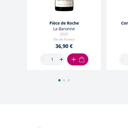
Pièce de Roche
Cor
La Baronne
2020
Vin de France
36,90 €
AJOUTER AU PANIER