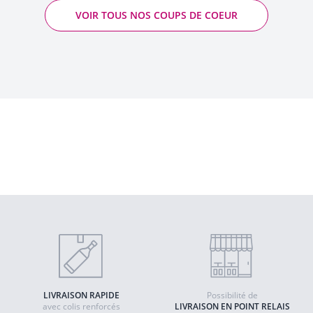
VOIR TOUS NOS COUPS DE COEUR
Les Vignes de Montgueux - Extra Brut Blanc
de Blancs - Jacques Lassaigne
- Champagne AOP
Quantité
AJOUTER AU PANIER
LIVRAISON RAPIDE
Possibilité de
avec colis renforcés
LIVRAISON EN POINT RELAIS