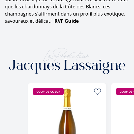
que les chardonnays de la Côte des Blancs, ces
champagnes s’affirment dans un profil plus exotique,
savoureux et délicat."
RVF Guide
Le Producteur
Jacques Lassaigne
COUP DE COEUR
COUP DE