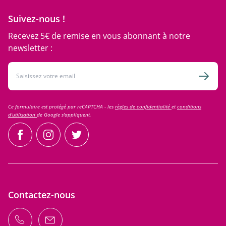
Suivez-nous !
Recevez 5€ de remise en vous abonnant à notre
newsletter :
Adresse email
Inscri
Ce formulaire est protégé par reCAPTCHA - les
règles de confidentialité
et
conditions
d'utilisation
de Google s'appliquent.
facebook
instagram
twitter
Contactez-nous