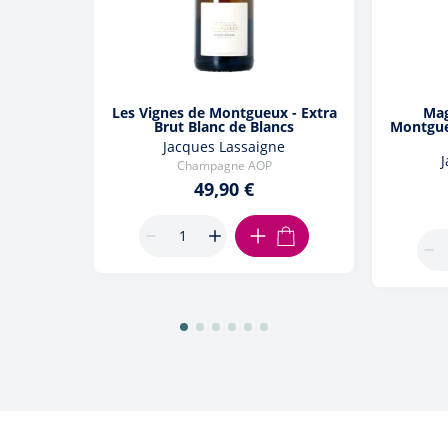
Les Vignes de Montgueux - Extra
Mag
Brut Blanc de Blancs
Montgueu
Jacques Lassaigne
Champagne AOP
49,90 €
AJOUTER AU PANIER