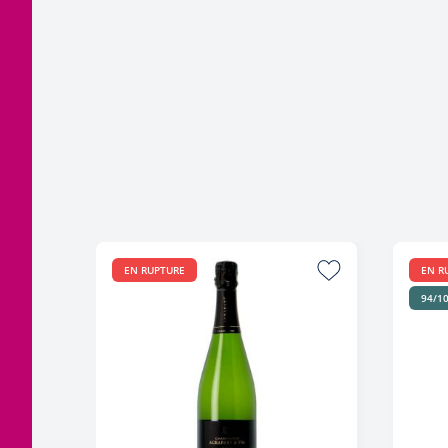
EN RUPTURE
EN R
94/1