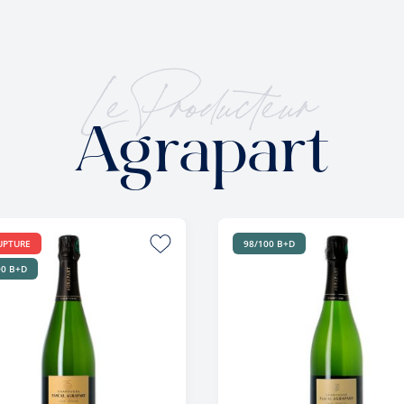
Le Producteur
Agrapart
UPTURE
98/100 B+D
00 B+D