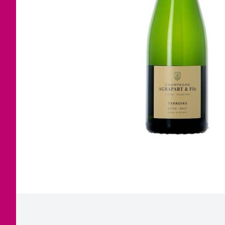
Corse
Etra
Jura
Tout
Languedoc