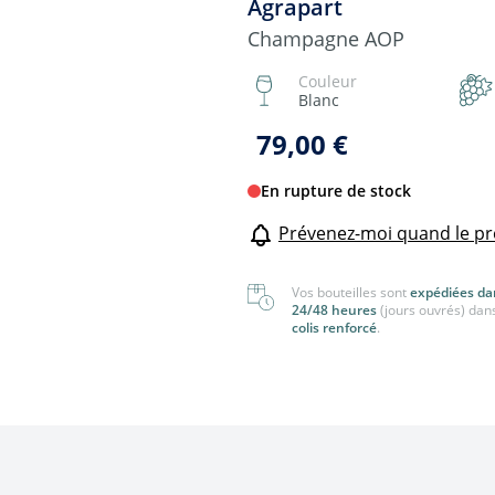
Agrapart
nger
Tout voir
Champagne AOP
 voir
Couleur
Blanc
79,00 €
En rupture de stock
Prévenez-moi quand le pr
Vos bouteilles sont
expédiées da
24/48 heures
(jours ouvrés) dan
colis renforcé
.