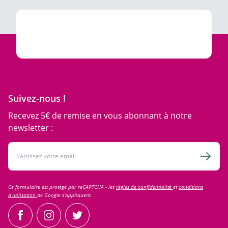
Suivez-nous !
Recevez 5€ de remise en vous abonnant à notre
newsletter :
Adresse email
Inscri
Ce formulaire est protégé par reCAPTCHA - les
règles de confidentialité
et
conditions
d'utilisation
de Google s'appliquent.
facebook
instagram
twitter