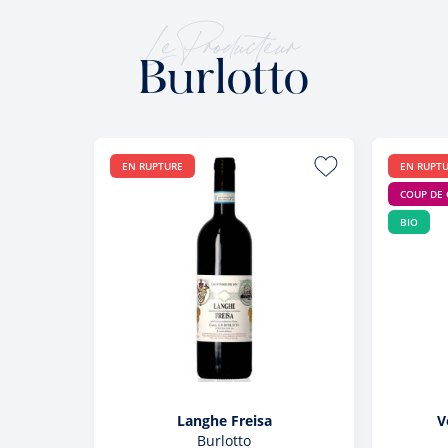
Le Producteur
Burlotto
EN RUPTURE
EN RUPT
COUP DE
BIO
Langhe Freisa
V
Burlotto