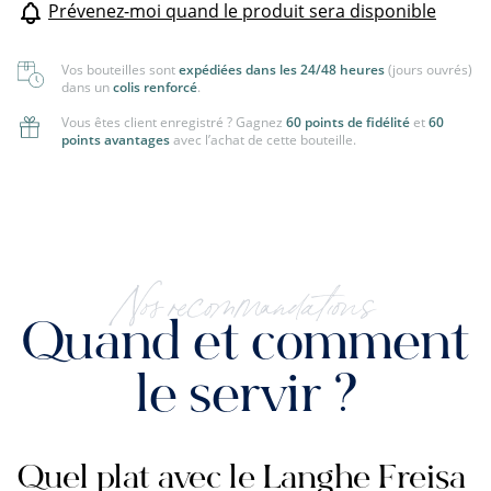
Prévenez-moi quand le produit sera disponible
Vos bouteilles sont
expédiées dans les 24/48 heures
(jours ouvrés)
dans un
colis renforcé
.
Vous êtes client enregistré ? Gagnez
60 points de fidélité
et
60
points avantages
avec l’achat de cette bouteille.
Nos recommandations
Quand et comment
le servir ?
Quel plat avec le Langhe Freisa