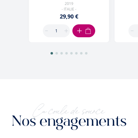
2019
- ITALIE -
29,90 €
AJOUTER AU PANIER
Ça coule de source
Nos engagements