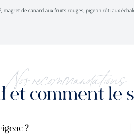
é, magret de canard aux fruits rouges, pigeon rôti aux échal
Nos recommandations
 et comment le se
Figeac ?