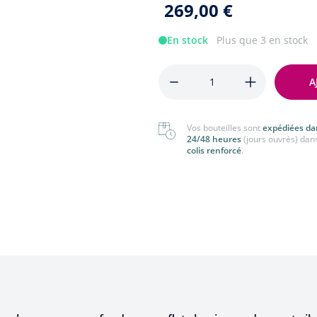
269,00 €
nger
Tout voir
 voir
En stock
Plus que 3 en stock
Quantité
A
Vos bouteilles sont
expédiées da
24/48 heures
(jours ouvrés) dan
colis renforcé
.