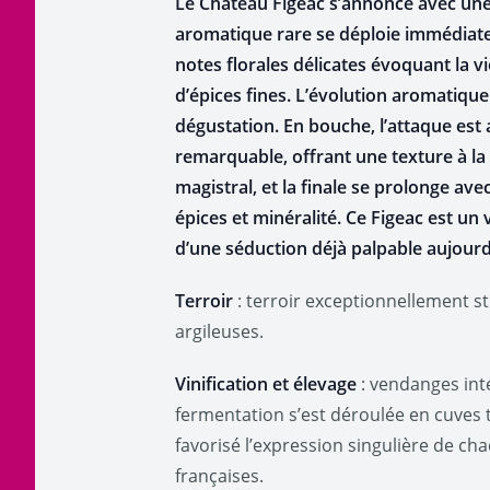
Le Château Figeac s’annonce avec une 
aromatique rare se déploie immédiateme
notes florales délicates évoquant la v
d’épices fines. L’évolution aromatique 
dégustation. En bouche, l’attaque est 
remarquable, offrant une texture à la 
magistral, et la finale se prolonge a
épices et minéralité. Ce Figeac est un 
d’une séduction déjà palpable aujourd
Terroir
: terroir exceptionnellement s
argileuses.
Vinification et élevage
: vendanges int
fermentation s’est déroulée en cuves t
favorisé l’expression singulière de ch
françaises.