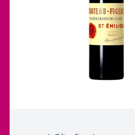
Corse
Etra
Jura
Tout
Languedoc