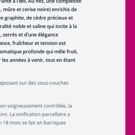
nte à l’œil. Au nez, une complexité
 mûre et cerise noire) enrichis de
de graphite, de cèdre précieux et
ité noble et saline qui incite à la
, serrés et d’une élégance
ance, fraîcheur et tension est
romatique profonde qui mêle fruit,
 les années à venir, tout en étant
 reposant sur des sous‑couches
ion soigneusement contrôlée, la
. La vinification parcellaire a
n 18 mois se fait en barriques