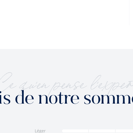
Ce qu'en pense l'exper
is de notre somm
Léger