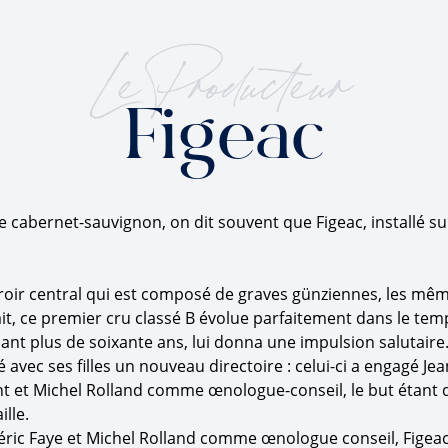
Le Producteur
Figeac
 cabernet-sauvignon, on dit souvent que Figeac, installé su
erroir central qui est composé de graves günziennes, les mê
fait, ce premier cru classé B évolue parfaitement dans le tem
t plus de soixante ans, lui donna une impulsion salutaire
avec ses filles un nouveau directoire : celui-ci a engagé Jea
t et Michel Rolland comme œnologue-conseil, le but étant d
lle.
éric Faye et Michel Rolland comme œnologue conseil, Figeac 