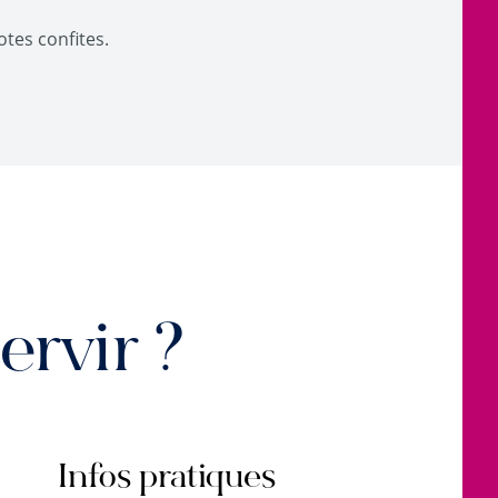
otes confites.
rvir ?
Infos pratiques