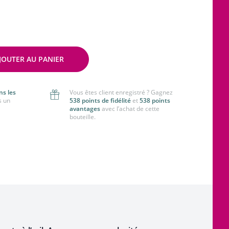
JOUTER AU PANIER
ns les
Vous êtes client enregistré ? Gagnez
s un
538 points de fidélité
et
538 points
avantages
avec l’achat de cette
bouteille.