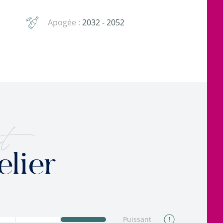
Apogée :
2032 - 2052
t
elier
Puissant