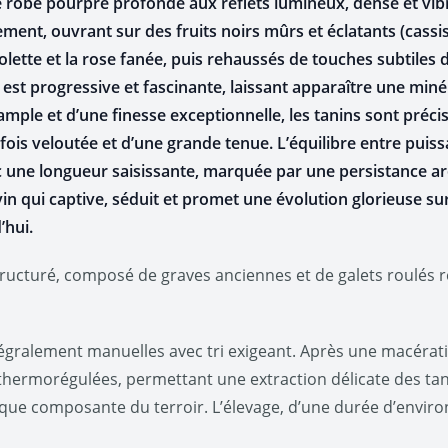
robe pourpre profonde aux reflets lumineux, dense et vibra
nt, ouvrant sur des fruits noirs mûrs et éclatants (cassis,
iolette et la rose fanée, puis rehaussés de touches subtiles 
est progressive et fascinante, laissant apparaître une minéral
ample et d’une finesse exceptionnelle, les tanins sont précis
fois veloutée et d’une grande tenue. L’équilibre entre puiss
vec une longueur saisissante, marquée par une persistance a
vin qui captive, séduit et promet une évolution glorieuse sur
’hui.
tructuré, composé de graves anciennes et de galets roulés
égralement manuelles avec tri exigeant. Après une macérat
hermorégulées, permettant une extraction délicate des tanins
aque composante du terroir. L’élevage, d’une durée d’enviro