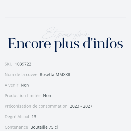
Et pour finir
Encore plus d'infos
SKU
1039722
Nom de la cuvée
Rosetta MMXXII
A venir
Non
Production limitée
Non
Préconisation de consommation
2023 - 2027
Degré Alcool
13
Contenance
Bouteille 75 cl