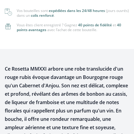
Vos bouteilles sont
expédiées dans les 24/48 heures
(jours ouvrés)
dans un
colis renforcé
.
Vous êtes client enregistré ? Gagnez
40 points de fidélité
et
40
points avantages
avec l’achat de cette bouteille.
Ce Rosetta MMXXI arbore une robe translucide d'un
rouge rubis évoque davantage un Bourgogne rouge
qu'un Cabernet d'Anjou. Son nez est délicat, complexe
et profond, révélant des arômes de bonbon au cassis,
de liqueur de framboise et une multitude de notes
florales qui rappellent plus un parfum qu'un vin. En
bouche, il offre une rondeur remarquable, une
ampleur aérienne et une texture fine et soyeuse,