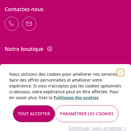
Contactez-nous
Notre boutique
Nous utilisons des cookies pour améliorer nos services,
Informations
faire des offres personnelles et améliorer votre
expérience. Si vous n'acceptez pas les cookies optionnels
ci-dessous, votre expérience peut en être affectée. Pour
L'abus d'alcool est dangereux pour la santé. À consommer
en savoir plus, lisez la
Politiques des cookies
.
avec modération.
Conditions générales de vente et d'utilisation
TOUT ACCEPTER
PARAMÉTRER LES COOKIES
Mentions légales
© 2026 Les Passionnés du vin. Tous droits réservés
Continuer sans accepter >