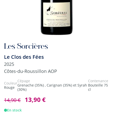
Les Sorcières
Le Clos des Fées
2025
Côtes-du-Roussillon AOP
Cépage
Contenance
Couleur
Grenache (35%) , Carignan (35%) et Syrah
Bouteille 75
Rouge
(30%)
cl
13,90 €
14,90 €
En stock