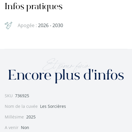
Infos pratiques
Apogée :
2026 - 2030
Et pour finir
Encore plus d'infos
SKU
736925
Nom de la cuvée
Les Sorcières
Millésime
2025
A venir
Non