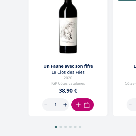
Un Faune avec son fifre
L
Le Clos des Fées
2020
IGP Côtes catalanes
Côtes-
38,90 €
AJOUTER AU PANIER