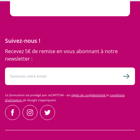
Suivez-nous !
Recevez 5€ de remise en vous abonnant à notre
newsletter :
Adresse email
Inscri
Ce formulaire est protégé par reCAPTCHA - les
règles de confidentialité
et
conditions
d'utilisation
de Google s'appliquent.
facebook
instagram
twitter