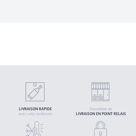
Le Vin est une Fête - Elian Da Ros
2025 - IGP des Côtes Marmandaises
Quantité
AJOUTER AU PANIER
LIVRAISON RAPIDE
Possibilité de
avec colis renforcés
LIVRAISON EN POINT RELAIS