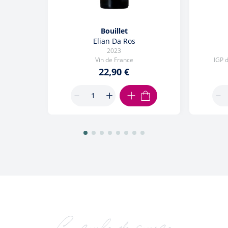
Bouillet
Elian Da Ros
2023
Vin de France
IGP 
22,90 €
AJOUTER AU PANIER
Ça coule de source