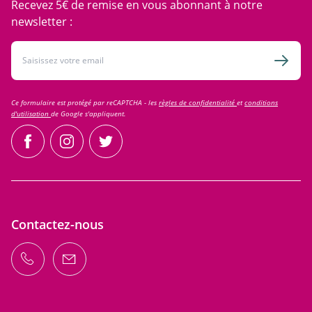
Recevez 5€ de remise en vous abonnant à notre
newsletter :
Adresse email
Inscri
Ce formulaire est protégé par reCAPTCHA - les
règles de confidentialité
et
conditions
d'utilisation
de Google s'appliquent.
facebook
instagram
twitter
Contactez-nous