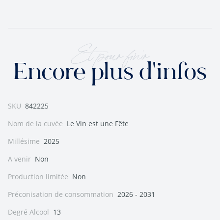
Et pour finir
Encore plus d'infos
SKU
842225
Nom de la cuvée
Le Vin est une Fête
Millésime
2025
A venir
Non
Production limitée
Non
Préconisation de consommation
2026 - 2031
Degré Alcool
13