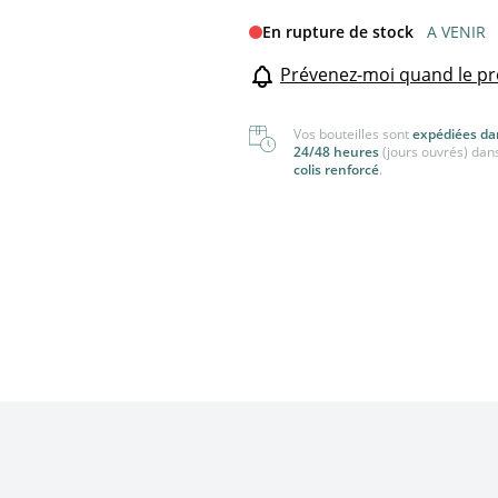
nger
Tout voir
En rupture de stock
A VENIR
 voir
Prévenez-moi quand le pr
Vos bouteilles sont
expédiées da
24/48 heures
(jours ouvrés) dan
colis renforcé
.