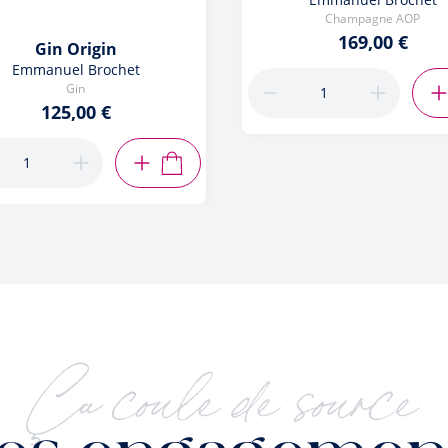
Champagne AOP
169,00 €
Gin Origin
Emmanuel Brochet
Gin
R
125,00 €
AJOUTER AU PANIER
Ça coule de source