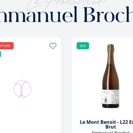
manuel Broc
UPTURE
BIO
Le Mont Benoit - L22 E
Brut
Emmanuel Brochet