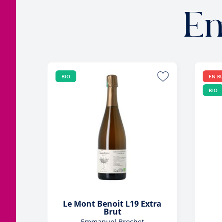
Em
BIO
EN R
BIO
Le Mont Benoit L19 Extra
Brut
Emmanuel Brochet