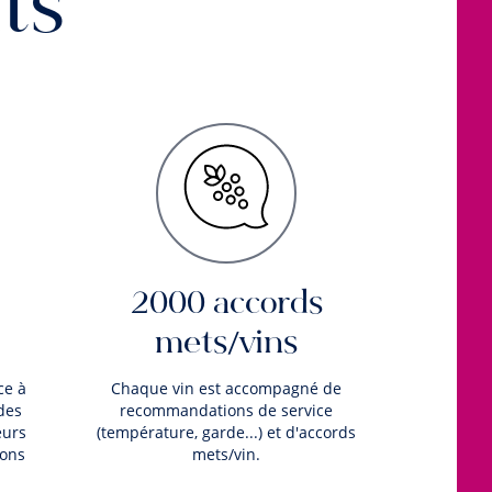
ts
2000 accords
mets/vins
ce à
Chaque vin est accompagné de
des
recommandations de service
eurs
(température, garde...) et d'accords
ions
mets/vin.