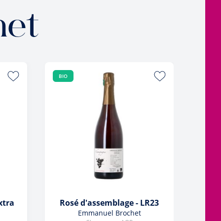
het
BIO
xtra
Rosé d'assemblage - LR23
Emmanuel Brochet