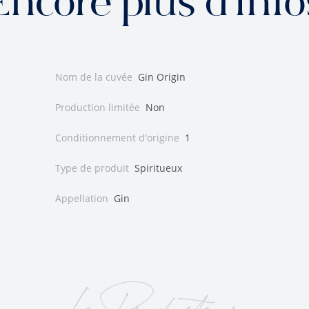
Encore plus d'info
Nom de la cuvée
Gin Origin
Production limitée
Non
Conditionnement d'origine
1
Type de produit
Spiritueux
Appellation
Gin
Le Producteur