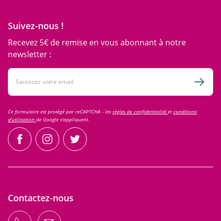
Suivez-nous !
Recevez 5€ de remise en vous abonnant à notre
newsletter :
Adresse email
Inscri
Ce formulaire est protégé par reCAPTCHA - les
règles de confidentialité
et
conditions
d'utilisation
de Google s'appliquent.
facebook
instagram
twitter
Contactez-nous