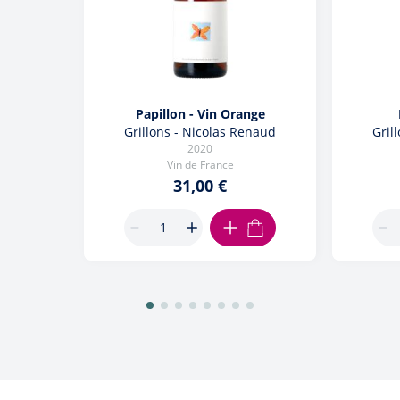
Papillon - Vin Orange
Grillons - Nicolas Renaud
Gril
2020
Vin de France
31,00 €
AJOUTER AU PANIER