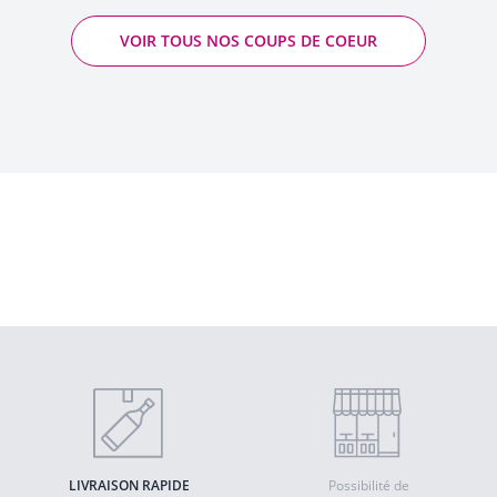
VOIR TOUS NOS COUPS DE COEUR
Esprit libre Rouge - Grillons - Nicolas
Renaud
2025 - Vin de France
Quantité
AJOUTER AU PANIER
LIVRAISON RAPIDE
Possibilité de