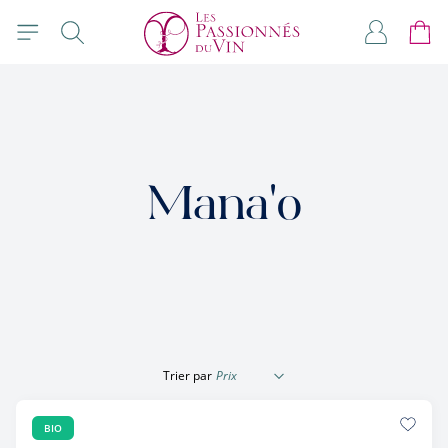
Allez au contenu
Rechercher
Mon com
Panie
Mana'o
Trier par
BIO