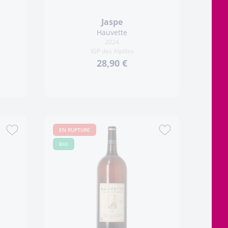
Jaspe
Hauvette
2024
IGP des Alpilles
28,90 €
EN RUPTURE
BIO