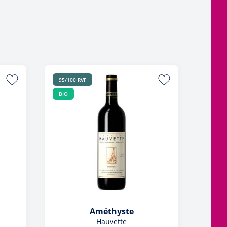
95/100 RVF
BIO
Améthyste
Hauvette