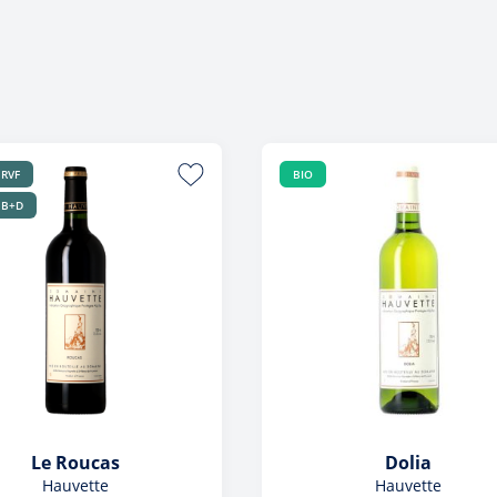
nger
Tout voir
 voir
 RVF
BIO
 B+D
Le Roucas
Dolia
Hauvette
Hauvette