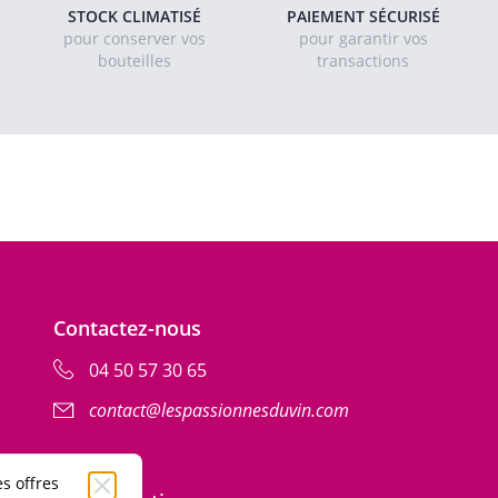
STOCK CLIMATISÉ
PAIEMENT SÉCURISÉ
pour conserver vos
pour garantir vos
bouteilles
transactions
Contactez-nous
04 50 57 30 65
contact@lespassionnesduvin.com
ption
s offres