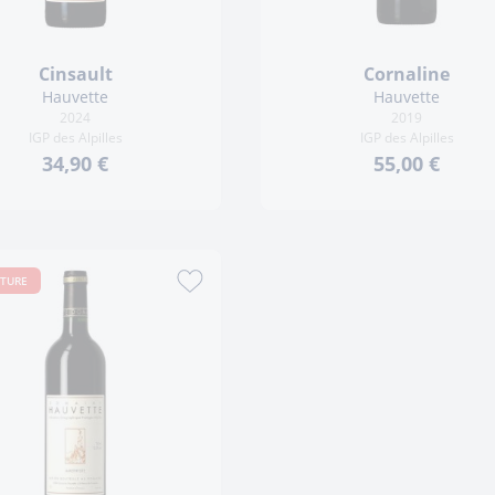
Cinsault
Cornaline
Hauvette
Hauvette
2024
2019
IGP des Alpilles
IGP des Alpilles
34,90 €
55,00 €
PTURE