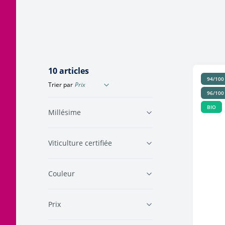
Corse
Etra
Jura
Tout
Languedoc
10
articles
94/100
Trier par
96/100
BIO
Millésime
Viticulture certifiée
Couleur
Prix