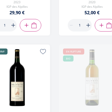
2023
2020
IGP des Alpilles
IGP des Alpilles
29,90 €
52,00 €
AJOUTER AU PANIER
AJ
 RVF
EN RUPTURE
BIO