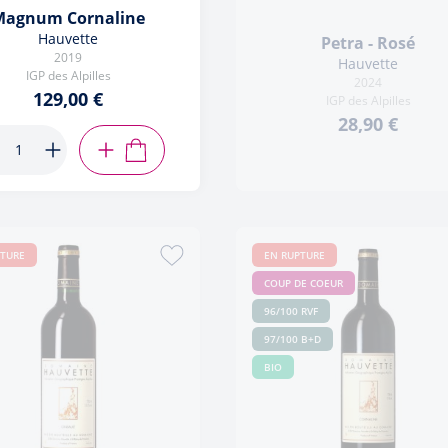
Magnum Cornaline
Hauvette
Petra - Rosé
2019
Hauvette
IGP des Alpilles
2024
129,00 €
IGP des Alpilles
28,90 €
AJOUTER AU PANIER
PTURE
EN RUPTURE
COUP DE COEUR
96/100 RVF
97/100 B+D
BIO