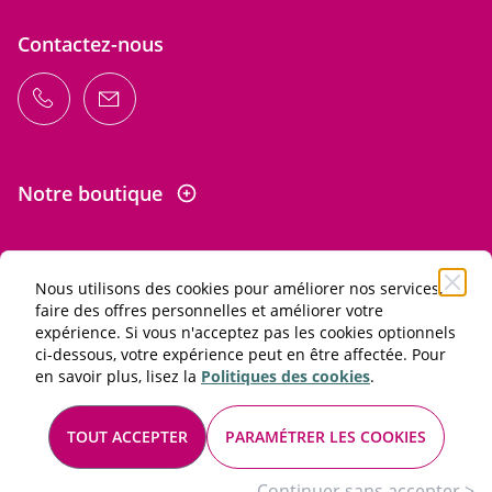
Contactez-nous
Notre boutique
Nous utilisons des cookies pour améliorer nos services,
Informations
faire des offres personnelles et améliorer votre
expérience. Si vous n'acceptez pas les cookies optionnels
ci-dessous, votre expérience peut en être affectée. Pour
L'abus d'alcool est dangereux pour la santé. À consommer
en savoir plus, lisez la
Politiques des cookies
.
avec modération.
Conditions générales de vente et d'utilisation
TOUT ACCEPTER
PARAMÉTRER LES COOKIES
Mentions légales
© 2026 Les Passionnés du vin. Tous droits réservés
Continuer sans accepter >