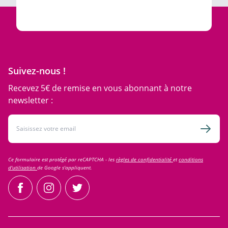
Suivez-nous !
Recevez 5€ de remise en vous abonnant à notre
newsletter :
Adresse email
Inscri
Ce formulaire est protégé par reCAPTCHA - les
règles de confidentialité
et
conditions
d'utilisation
de Google s'appliquent.
facebook
instagram
twitter