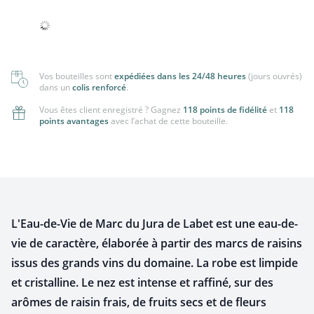
Vos bouteilles sont
expédiées dans les 24/48 heures
(jours ouvrés)
dans un
colis renforcé
.
Vous êtes client enregistré ? Gagnez
118 points de fidélité
et
118
points avantages
avec l’achat de cette bouteille.
L'Eau-de-Vie de Marc du Jura de Labet est une eau-de-
vie de caractère, élaborée à partir des marcs de raisins
issus des grands vins du domaine. La robe est limpide
et cristalline. Le nez est intense et raffiné, sur des
arômes de raisin frais, de fruits secs et de fleurs