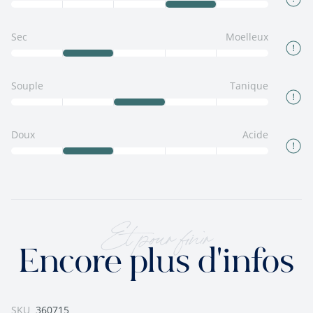
Sec
Moelleux
Souple
Tanique
Doux
Acide
Et pour finir
Encore plus d'infos
SKU
360715